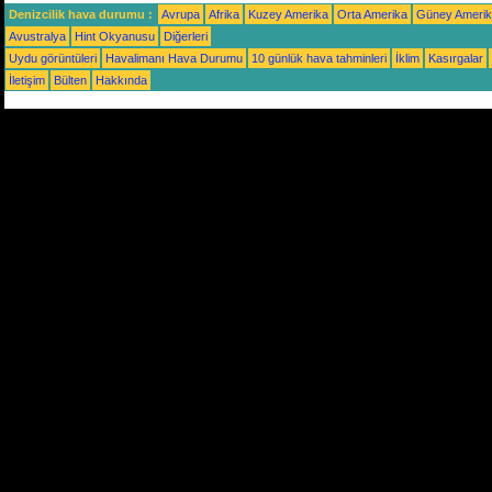
Denizcilik hava durumu :
Avrupa
Afrika
Kuzey Amerika
Orta Amerika
Güney Ameri
Avustralya
Hint Okyanusu
Diğerleri
Uydu görüntüleri
Havalimanı Hava Durumu
10 günlük hava tahminleri
İklim
Kasırgalar
İletişim
Bülten
Hakkında