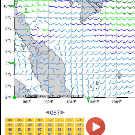
087
00
03
06
09
12
15
18
21
24
27
30
33
36
39
42
45
48
51
54
57
60
63
66
69
72
75
78
81
84
87
90
93