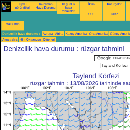
Uydu
Havalimanı
10 günlük
İklim
Kasırgalar
görüntüleri
Hava Durumu
hava
tahminleri
SSS
Diller
Hakkında
Denizcilik hava durumu :
Avrupa
Afrika
Kuzey Amerika
Orta Amerika
Güney Ameri
Avustralya
Hint Okyanusu
Diğerleri
Denizcilik hava durumu : rüzgar tahmini
Tayland Körfezi
rüzgar tahmini : 13/08/2026 tarihinde s