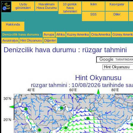
Uydu
Havalimanı
10 günlük
İklim
Kasırgalar
görüntüleri
Hava Durumu
hava
tahminleri
SSS
Diller
Hakkında
Denizcilik hava durumu :
Avrupa
Afrika
Kuzey Amerika
Orta Amerika
Güney Ameri
Avustralya
Hint Okyanusu
Diğerleri
Denizcilik hava durumu : rüzgar tahmini
Hint Okyanusu
rüzgar tahmini : 10/08/2026 tarihinde s