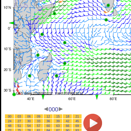
000
00
03
06
09
12
15
18
21
24
27
30
33
36
39
42
45
48
51
54
57
60
63
66
69
72
75
78
81
84
87
90
93