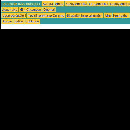
Denizcilik hava durumu :
Avrupa
Afrika
Kuzey Amerika
Orta Amerika
Güney Ameri
Avustralya
Hint Okyanusu
Diğerleri
Uydu görüntüleri
Havalimanı Hava Durumu
10 günlük hava tahminleri
İklim
Kasırgalar
İletişim
Bülten
Hakkında