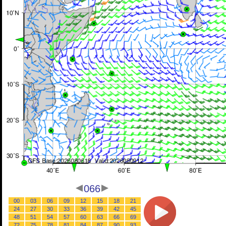
066
00
03
06
09
12
15
18
21
24
27
30
33
36
39
42
45
48
51
54
57
60
63
66
69
72
75
78
81
84
87
90
93