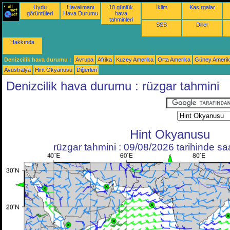
Uydu
Havalimanı
10 günlük
İklim
Kasırgalar
görüntüleri
Hava Durumu
hava
tahminleri
SSS
Diller
Hakkında
Denizcilik hava durumu :
Avrupa
Afrika
Kuzey Amerika
Orta Amerika
Güney Ameri
Avustralya
Hint Okyanusu
Diğerleri
Denizcilik hava durumu : rüzgar tahmini
Hint Okyanusu
rüzgar tahmini : 09/08/2026 tarihinde s