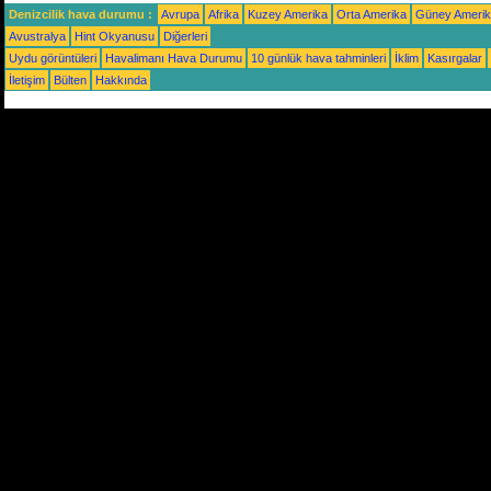
Denizcilik hava durumu :
Avrupa
Afrika
Kuzey Amerika
Orta Amerika
Güney Ameri
Avustralya
Hint Okyanusu
Diğerleri
Uydu görüntüleri
Havalimanı Hava Durumu
10 günlük hava tahminleri
İklim
Kasırgalar
İletişim
Bülten
Hakkında