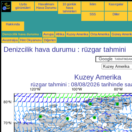
Uydu
Havalimanı
10 günlük
İklim
Kasırgalar
görüntüleri
Hava Durumu
hava
tahminleri
SSS
Diller
Hakkında
Denizcilik hava durumu :
Avrupa
Afrika
Kuzey Amerika
Orta Amerika
Güney Ameri
Avustralya
Hint Okyanusu
Diğerleri
Denizcilik hava durumu : rüzgar tahmini
Kuzey Amerika
rüzgar tahmini : 08/08/2026 tarihinde s