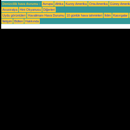
Denizcilik hava durumu :
Avrupa
Afrika
Kuzey Amerika
Orta Amerika
Güney Ameri
Avustralya
Hint Okyanusu
Diğerleri
Uydu görüntüleri
Havalimanı Hava Durumu
10 günlük hava tahminleri
İklim
Kasırgalar
İletişim
Bülten
Hakkında