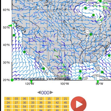
000
00
03
06
09
12
15
18
21
24
27
30
33
36
39
42
45
48
51
54
57
60
63
66
69
72
75
78
81
84
87
90
93