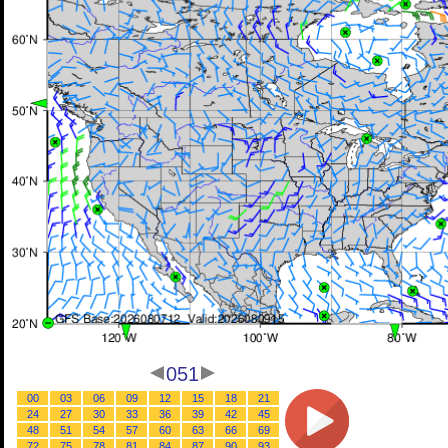
051
00
03
06
09
12
15
18
21
24
27
30
33
36
39
42
45
48
51
54
57
60
63
66
69
72
75
78
81
84
87
90
93