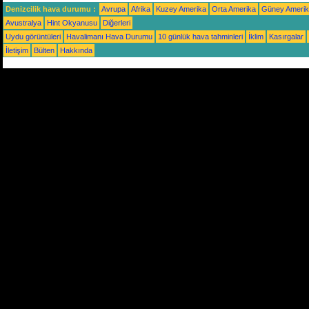
Denizcilik hava durumu :
Avrupa
Afrika
Kuzey Amerika
Orta Amerika
Güney Ameri
Avustralya
Hint Okyanusu
Diğerleri
Uydu görüntüleri
Havalimanı Hava Durumu
10 günlük hava tahminleri
İklim
Kasırgalar
İletişim
Bülten
Hakkında