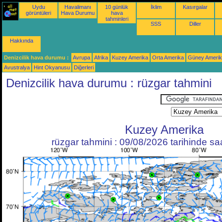
Uydu
Havalimanı
10 günlük
İklim
Kasırgalar
görüntüleri
Hava Durumu
hava
tahminleri
SSS
Diller
Hakkında
Denizcilik hava durumu :
Avrupa
Afrika
Kuzey Amerika
Orta Amerika
Güney Ameri
Avustralya
Hint Okyanusu
Diğerleri
Denizcilik hava durumu : rüzgar tahmini
Kuzey Amerika
rüzgar tahmini : 09/08/2026 tarihinde s