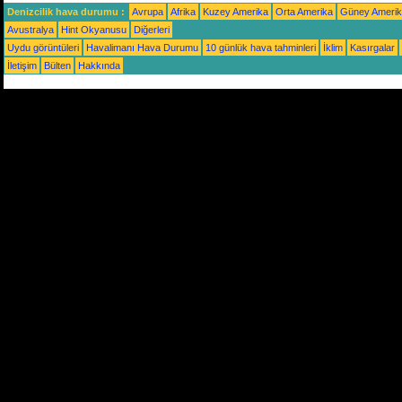
Denizcilik hava durumu :
Avrupa
Afrika
Kuzey Amerika
Orta Amerika
Güney Ameri
Avustralya
Hint Okyanusu
Diğerleri
Uydu görüntüleri
Havalimanı Hava Durumu
10 günlük hava tahminleri
İklim
Kasırgalar
İletişim
Bülten
Hakkında