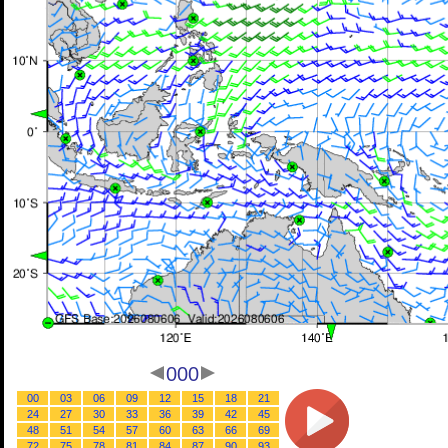
000
00
03
06
09
12
15
18
21
24
27
30
33
36
39
42
45
48
51
54
57
60
63
66
69
72
75
78
81
84
87
90
93