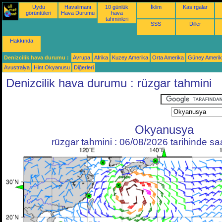
Uydu
Havalimanı
10 günlük
İklim
Kasırgalar
görüntüleri
Hava Durumu
hava
tahminleri
SSS
Diller
Hakkında
Denizcilik hava durumu :
Avrupa
Afrika
Kuzey Amerika
Orta Amerika
Güney Ameri
Avustralya
Hint Okyanusu
Diğerleri
Denizcilik hava durumu : rüzgar tahmini
Okyanusya
rüzgar tahmini : 06/08/2026 tarihinde s