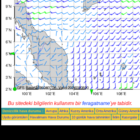
Bu sitedeki bilgilerin kullanımı bir
feragatname
'ye tabidir.
Denizcilik hava durumu :
Avrupa
Afrika
Kuzey Amerika
Orta Amerika
Güney Ameri
Uydu görüntüleri
Havalimanı Hava Durumu
10 günlük hava tahminleri
İklim
Kasırgalar