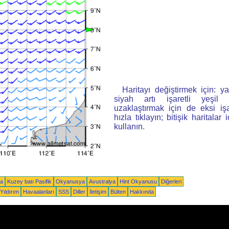
Haritayı değiştirmek için: ya
siyah artı işaretli yeşi
uzaklaştırmak için de eksi iş
hızla tıklayın; bitişik haritalar 
kullanın.
ka
Kuzey batı Pasifik
Okyanusya
Avustralya
Hint Okyanusu
Diğerleri
Yıldırım
Havaalanları
SSS
Diller
İletişim
Bülten
Hakkında