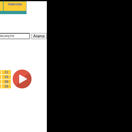
Hakkında
21
45
69
93