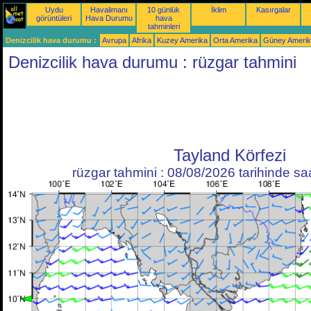
Uydu
Havalimanı
10 günlük
İklim
Kasırgalar
görüntüleri
Hava Durumu
hava
tahminleri
Denizcilik hava durumu :
Avrupa
Afrika
Kuzey Amerika
Orta Amerika
Güney Ameri
Denizcilik hava durumu : rüzgar tahmini
Tayland Körfezi
rüzgar tahmini : 08/08/2026 tarihinde s