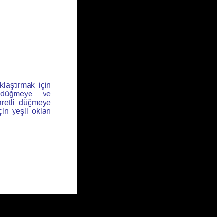
klaştırmak için
l düğmeye ve
aretli düğmeye
için yeşil okları