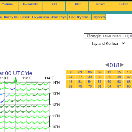
Yıldırım
Havaalanları
SSS
Diller
İletişim
Bülten
ka
Kuzey batı Pasifik
Okyanusya
Avustralya
Hint Okyanusu
Diğerleri
018
aat 00 UTC'de
00
03
06
09
12
15
18
24
27
30
33
36
39
42
48
51
54
57
60
63
66
72
75
78
81
84
87
90