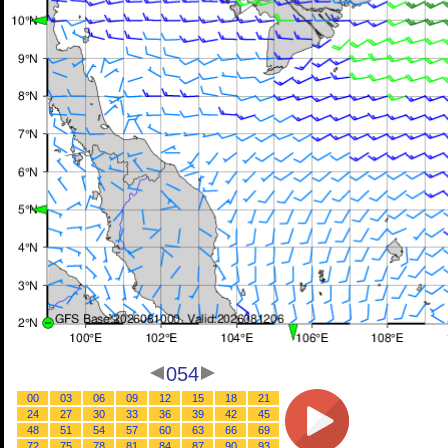
054
00
03
06
09
12
15
18
21
24
27
30
33
36
39
42
45
48
51
54
57
60
63
66
69
72
75
78
81
84
87
90
93