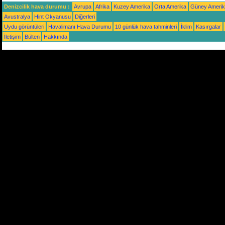
Denizcilik hava durumu :
Avrupa
Afrika
Kuzey Amerika
Orta Amerika
Güney Ameri
Avustralya
Hint Okyanusu
Diğerleri
Uydu görüntüleri
Havalimanı Hava Durumu
10 günlük hava tahminleri
İklim
Kasırgalar
İletişim
Bülten
Hakkında