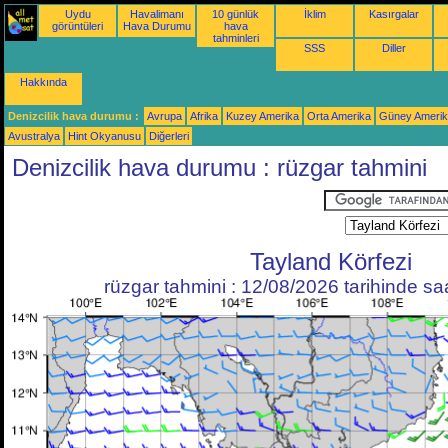
Uydu
Havalimanı
10 günlük
İklim
Kasırgalar
görüntüleri
Hava Durumu
hava
tahminleri
SSS
Diller
Hakkında
Denizcilik hava durumu :
Avrupa
Afrika
Kuzey Amerika
Orta Amerika
Güney Ameri
Avustralya
Hint Okyanusu
Diğerleri
Denizcilik hava durumu : rüzgar tahmini
Tayland Körfezi
rüzgar tahmini : 12/08/2026 tarihinde s