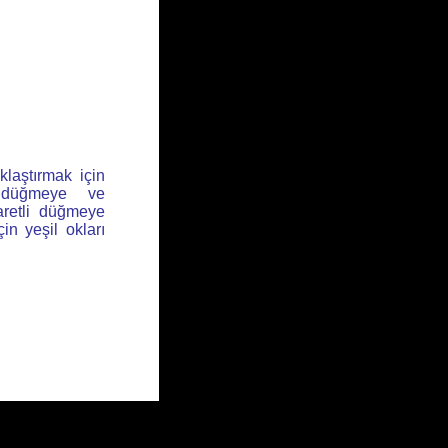
klaştırmak için
l düğmeye ve
aretli düğmeye
için yeşil okları