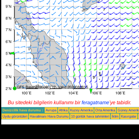
Bu sitedeki bilgilerin kullanımı bir
feragatname
'ye tabidir.
Denizcilik hava durumu :
Avrupa
Afrika
Kuzey Amerika
Orta Amerika
Güney Ameri
Uydu görüntüleri
Havalimanı Hava Durumu
10 günlük hava tahminleri
İklim
Kasırgalar