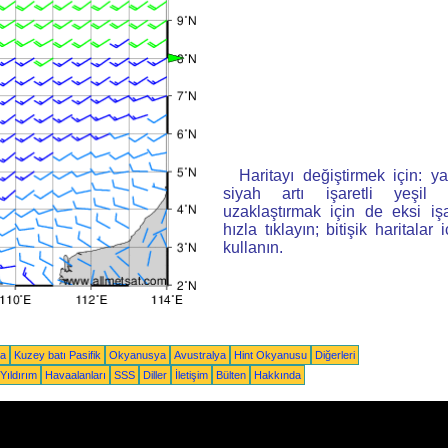
Haritayı değiştirmek için: ya
siyah artı işaretli yeşi
uzaklaştırmak için de eksi iş
hızla tıklayın; bitişik haritalar 
kullanın.
ka
Kuzey batı Pasifik
Okyanusya
Avustralya
Hint Okyanusu
Diğerleri
Yıldırım
Havaalanları
SSS
Diller
İletişim
Bülten
Hakkında