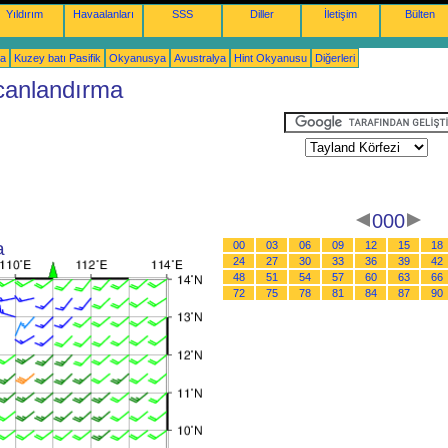
Yıldırım
Havaalanları
SSS
Diller
İletişim
Bülten
ka
Kuzey batı Pasifik
Okyanusya
Avustralya
Hint Okyanusu
Diğerleri
 canlandırma
000
a
00
03
06
09
12
15
18
24
27
30
33
36
39
42
48
51
54
57
60
63
66
72
75
78
81
84
87
90