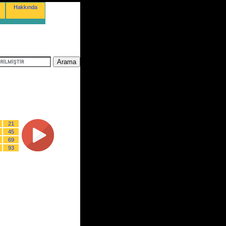
Hakkında
21
45
69
93