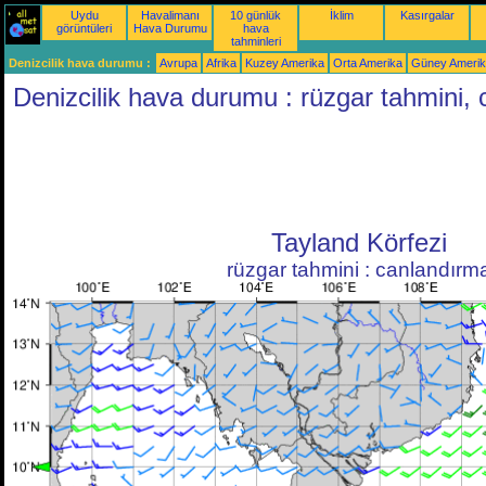
Uydu
Havalimanı
10 günlük
İklim
Kasırgalar
görüntüleri
Hava Durumu
hava
tahminleri
Denizcilik hava durumu :
Avrupa
Afrika
Kuzey Amerika
Orta Amerika
Güney Ameri
Denizcilik hava durumu : rüzgar tahmini,
Tayland Körfezi
rüzgar tahmini : canlandırm