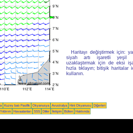
Haritayı değiştirmek için: ya
siyah artı işaretli yeşi
uzaklaştırmak için de eksi iş
hızla tıklayın; bitişik haritalar 
kullanın.
ka
Kuzey batı Pasifik
Okyanusya
Avustralya
Hint Okyanusu
Diğerleri
Yıldırım
Havaalanları
SSS
Diller
İletişim
Bülten
Hakkında