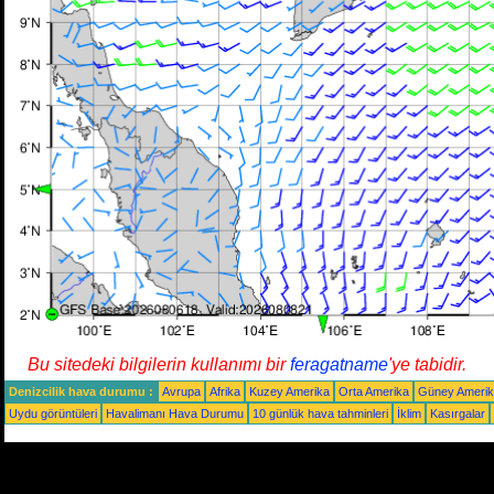
Bu sitedeki bilgilerin kullanımı bir
feragatname
'ye tabidir.
Denizcilik hava durumu :
Avrupa
Afrika
Kuzey Amerika
Orta Amerika
Güney Ameri
Uydu görüntüleri
Havalimanı Hava Durumu
10 günlük hava tahminleri
İklim
Kasırgalar