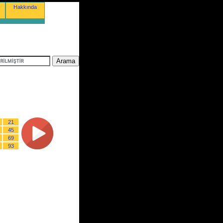
Hakkında
21
45
69
93