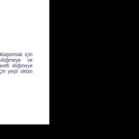
klaştırmak için
l düğmeye ve
aretli düğmeye
için yeşil okları