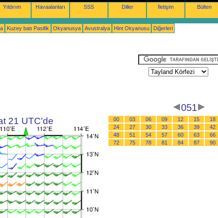
Yıldırım
Havaalanları
SSS
Diller
İletişim
Bülten
ka
Kuzey batı Pasifik
Okyanusya
Avustralya
Hint Okyanusu
Diğerleri
051
aat 21 UTC'de
00
03
06
09
12
15
18
24
27
30
33
36
39
42
48
51
54
57
60
63
66
72
75
78
81
84
87
90