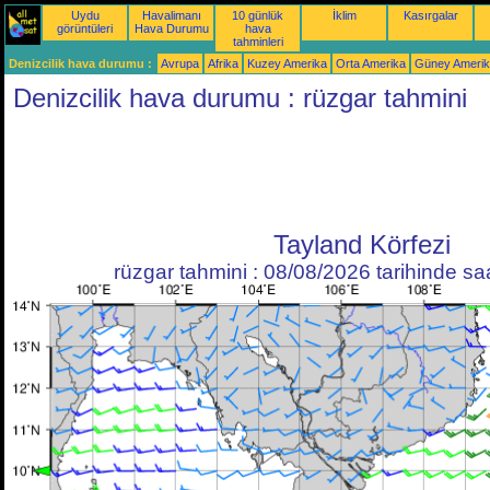
Uydu
Havalimanı
10 günlük
İklim
Kasırgalar
görüntüleri
Hava Durumu
hava
tahminleri
Denizcilik hava durumu :
Avrupa
Afrika
Kuzey Amerika
Orta Amerika
Güney Ameri
Denizcilik hava durumu : rüzgar tahmini
Tayland Körfezi
rüzgar tahmini : 08/08/2026 tarihinde s