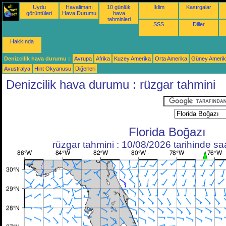
Uydu
Havalimanı
10 günlük
İklim
Kasırgalar
görüntüleri
Hava Durumu
hava
tahminleri
SSS
Diller
Hakkında
Denizcilik hava durumu :
Avrupa
Afrika
Kuzey Amerika
Orta Amerika
Güney Ameri
Avustralya
Hint Okyanusu
Diğerleri
Denizcilik hava durumu : rüzgar tahmini
Florida Boğazı
rüzgar tahmini : 10/08/2026 tarihinde s