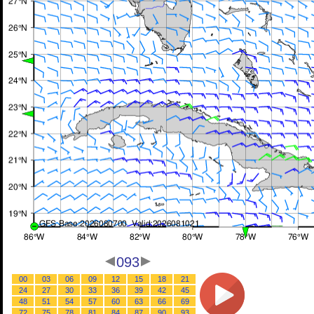
093
00
03
06
09
12
15
18
21
24
27
30
33
36
39
42
45
48
51
54
57
60
63
66
69
72
75
78
81
84
87
90
93