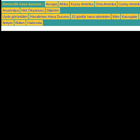
Denizcilik hava durumu :
Avrupa
Afrika
Kuzey Amerika
Orta Amerika
Güney Ameri
Avustralya
Hint Okyanusu
Diğerleri
Uydu görüntüleri
Havalimanı Hava Durumu
10 günlük hava tahminleri
İklim
Kasırgalar
İletişim
Bülten
Hakkında