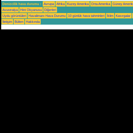
Denizcilik hava durumu :
Avrupa
Afrika
Kuzey Amerika
Orta Amerika
Güney Ameri
Avustralya
Hint Okyanusu
Diğerleri
Uydu görüntüleri
Havalimanı Hava Durumu
10 günlük hava tahminleri
İklim
Kasırgalar
İletişim
Bülten
Hakkında