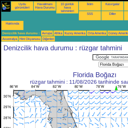
Uydu
Havalimanı
10 günlük
İklim
Kasırgalar
görüntüleri
Hava Durumu
hava
tahminleri
SSS
Diller
Hakkında
Denizcilik hava durumu :
Avrupa
Afrika
Kuzey Amerika
Orta Amerika
Güney Ameri
Avustralya
Hint Okyanusu
Diğerleri
Denizcilik hava durumu : rüzgar tahmini
Florida Boğazı
rüzgar tahmini : 11/08/2026 tarihinde s