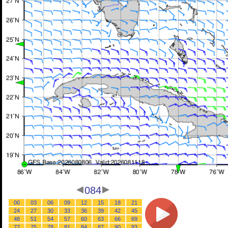
084
00
03
06
09
12
15
18
21
24
27
30
33
36
39
42
45
48
51
54
57
60
63
66
69
72
75
78
81
84
87
90
93