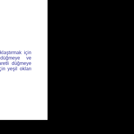
klaştırmak için
l düğmeye ve
aretli düğmeye
için yeşil okları