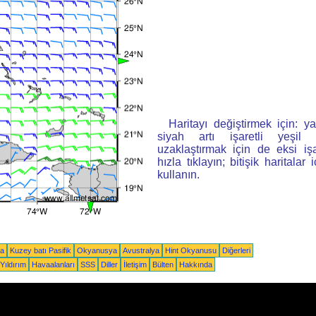
Haritayı değiştirmek için: ya
siyah artı işaretli yeşi
uzaklaştırmak için de eksi iş
hızla tıklayın; bitişik haritalar 
kullanın.
ka
Kuzey batı Pasifik
Okyanusya
Avustralya
Hint Okyanusu
Diğerleri
Yıldırım
Havaalanları
SSS
Diller
İletişim
Bülten
Hakkında