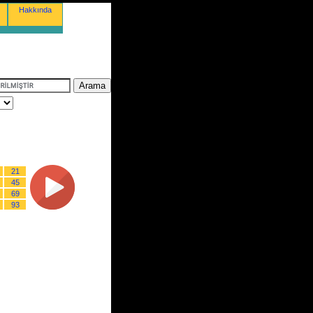
Hakkında
21
45
69
93