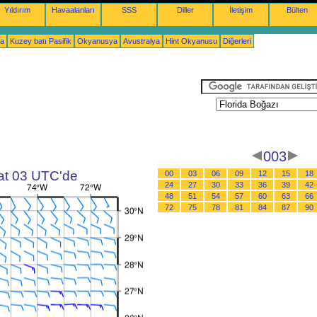
Yıldırım
Havaalanları
SSS
Diller
İletişim
Bülten
ka
Kuzey batı Pasifik
Okyanusya
Avustralya
Hint Okyanusu
Diğerleri
003
aat 03 UTC'de
00
03
06
09
12
15
18
24
27
30
33
36
39
42
48
51
54
57
60
63
66
72
75
78
81
84
87
90