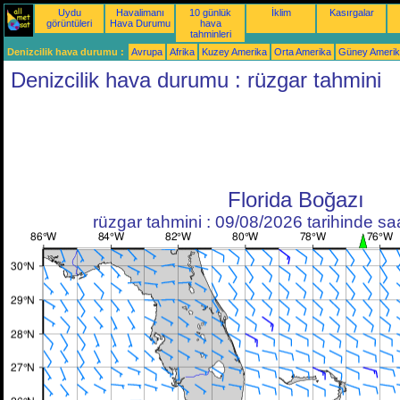
Uydu
Havalimanı
10 günlük
İklim
Kasırgalar
görüntüleri
Hava Durumu
hava
tahminleri
Denizcilik hava durumu :
Avrupa
Afrika
Kuzey Amerika
Orta Amerika
Güney Ameri
Denizcilik hava durumu : rüzgar tahmini
Florida Boğazı
rüzgar tahmini : 09/08/2026 tarihinde s