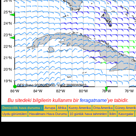
Bu sitedeki bilgilerin kullanımı bir
feragatname
'ye tabidir.
Denizcilik hava durumu :
Avrupa
Afrika
Kuzey Amerika
Orta Amerika
Güney Ameri
Uydu görüntüleri
Havalimanı Hava Durumu
10 günlük hava tahminleri
İklim
Kasırgalar