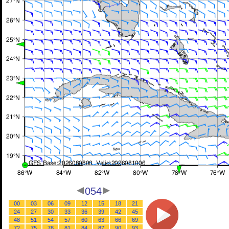
054
00
03
06
09
12
15
18
21
24
27
30
33
36
39
42
45
48
51
54
57
60
63
66
69
72
75
78
81
84
87
90
93