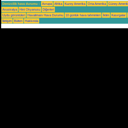
Denizcilik hava durumu :
Avrupa
Afrika
Kuzey Amerika
Orta Amerika
Güney Ameri
Avustralya
Hint Okyanusu
Diğerleri
Uydu görüntüleri
Havalimanı Hava Durumu
10 günlük hava tahminleri
İklim
Kasırgalar
İletişim
Bülten
Hakkında