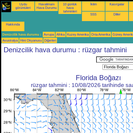
Uydu
Havalimanı
10 günlük
İklim
Kasırgalar
görüntüleri
Hava Durumu
hava
tahminleri
SSS
Diller
Hakkında
Denizcilik hava durumu :
Avrupa
Afrika
Kuzey Amerika
Orta Amerika
Güney Ameri
Avustralya
Hint Okyanusu
Diğerleri
Denizcilik hava durumu : rüzgar tahmini
Florida Boğazı
rüzgar tahmini : 10/08/2026 tarihinde s