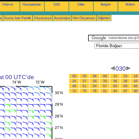
Yıldırım
Havaalanları
SSS
Diller
İletişim
Bülten
ka
Kuzey batı Pasifik
Okyanusya
Avustralya
Hint Okyanusu
Diğerleri
030
aat 00 UTC'de
00
03
06
09
12
15
18
24
27
30
33
36
39
42
48
51
54
57
60
63
66
72
75
78
81
84
87
90