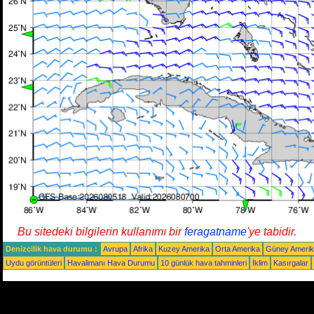
Bu sitedeki bilgilerin kullanımı bir
feragatname
'ye tabidir.
Denizcilik hava durumu :
Avrupa
Afrika
Kuzey Amerika
Orta Amerika
Güney Ameri
Uydu görüntüleri
Havalimanı Hava Durumu
10 günlük hava tahminleri
İklim
Kasırgalar