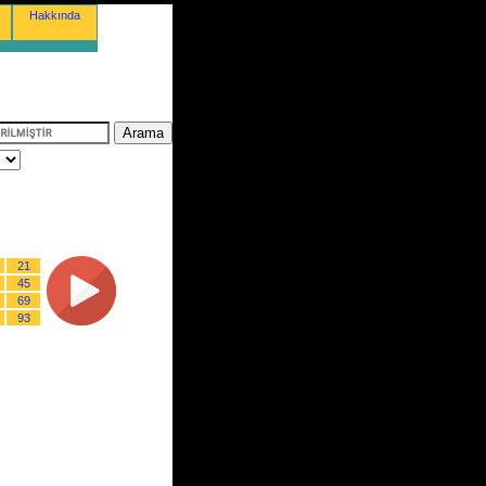
Hakkında
21
45
69
93