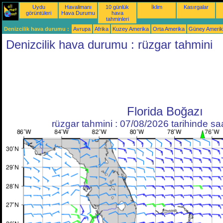
Uydu
Havalimanı
10 günlük
İklim
Kasırgalar
görüntüleri
Hava Durumu
hava
tahminleri
Denizcilik hava durumu :
Avrupa
Afrika
Kuzey Amerika
Orta Amerika
Güney Ameri
Denizcilik hava durumu : rüzgar tahmini
Florida Boğazı
rüzgar tahmini : 07/08/2026 tarihinde s