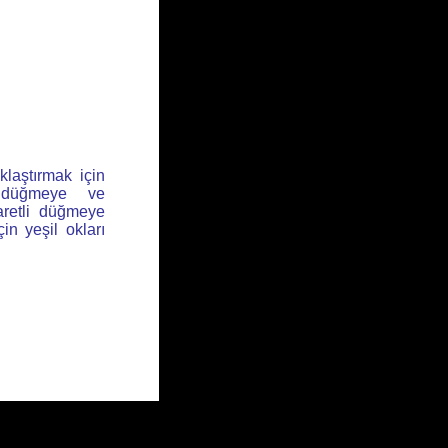
klaştırmak için
l düğmeye ve
aretli düğmeye
için yeşil okları