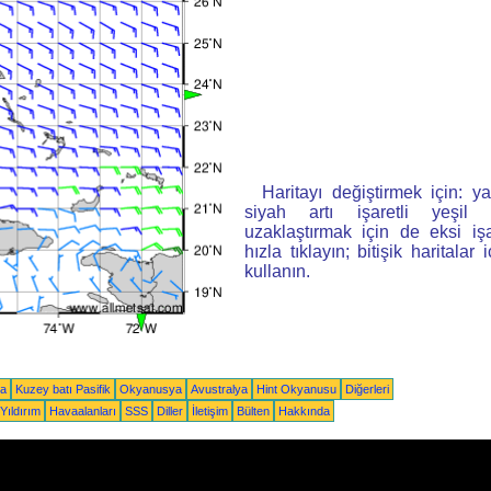
Haritayı değiştirmek için: ya
siyah artı işaretli yeşi
uzaklaştırmak için de eksi iş
hızla tıklayın; bitişik haritalar 
kullanın.
ka
Kuzey batı Pasifik
Okyanusya
Avustralya
Hint Okyanusu
Diğerleri
Yıldırım
Havaalanları
SSS
Diller
İletişim
Bülten
Hakkında