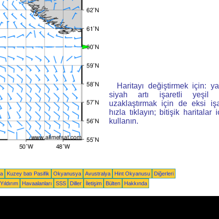
Haritayı değiştirmek için: ya
siyah artı işaretli yeşi
uzaklaştırmak için de eksi iş
hızla tıklayın; bitişik haritalar 
kullanın.
ka
Kuzey batı Pasifik
Okyanusya
Avustralya
Hint Okyanusu
Diğerleri
Yıldırım
Havaalanları
SSS
Diller
İletişim
Bülten
Hakkında