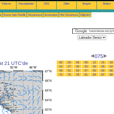
Yıldırım
Havaalanları
SSS
Diller
İletişim
Bülten
ka
Kuzey batı Pasifik
Okyanusya
Avustralya
Hint Okyanusu
Diğerleri
075
aat 21 UTC'de
00
03
06
09
12
15
18
24
27
30
33
36
39
42
48
51
54
57
60
63
66
72
75
78
81
84
87
90