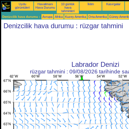
Uydu
Havalimanı
10 günlük
İklim
Kasırgalar
görüntüleri
Hava Durumu
hava
tahminleri
Denizcilik hava durumu :
Avrupa
Afrika
Kuzey Amerika
Orta Amerika
Güney Ameri
Denizcilik hava durumu : rüzgar tahmini
Labrador Denizi
rüzgar tahmini : 09/08/2026 tarihinde s