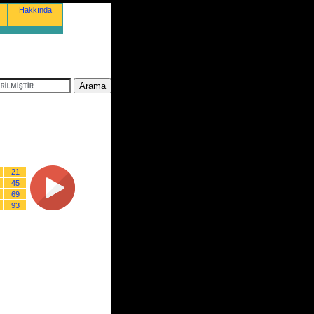
Hakkında
21
45
69
93