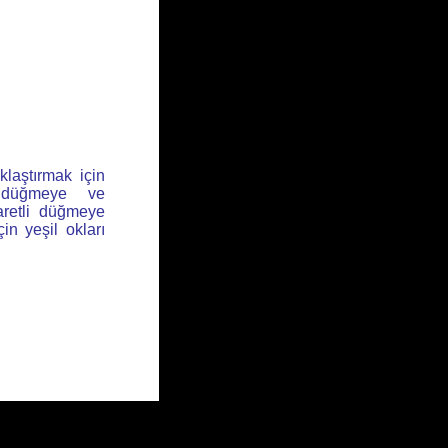
klaştırmak için
l düğmeye ve
aretli düğmeye
için yeşil okları