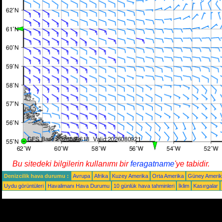
Bu sitedeki bilgilerin kullanımı bir
feragatname
'ye tabidir.
Denizcilik hava durumu :
Avrupa
Afrika
Kuzey Amerika
Orta Amerika
Güney Ameri
Uydu görüntüleri
Havalimanı Hava Durumu
10 günlük hava tahminleri
İklim
Kasırgalar