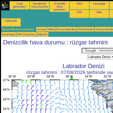
Uydu
Havalimanı
10 günlük
İklim
Kasırgalar
görüntüleri
Hava Durumu
hava
tahminleri
SSS
Diller
Hakkında
Denizcilik hava durumu :
Avrupa
Afrika
Kuzey Amerika
Orta Amerika
Güney Ameri
Avustralya
Hint Okyanusu
Diğerleri
Denizcilik hava durumu : rüzgar tahmini
Labrador Denizi
rüzgar tahmini : 07/08/2026 tarihinde s