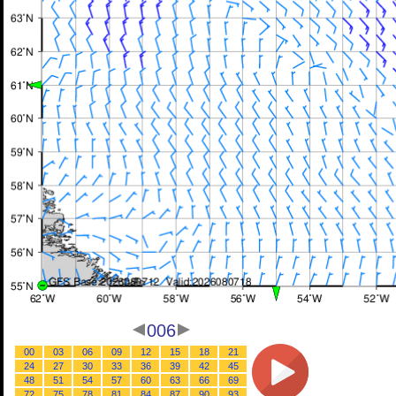
006
00
03
06
09
12
15
18
21
24
27
30
33
36
39
42
45
48
51
54
57
60
63
66
69
72
75
78
81
84
87
90
93