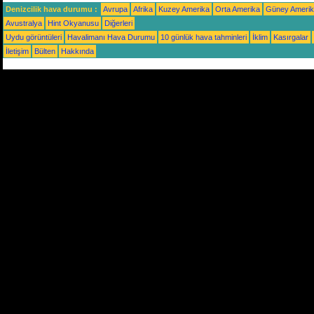
Denizcilik hava durumu :
Avrupa
Afrika
Kuzey Amerika
Orta Amerika
Güney Ameri
Avustralya
Hint Okyanusu
Diğerleri
Uydu görüntüleri
Havalimanı Hava Durumu
10 günlük hava tahminleri
İklim
Kasırgalar
İletişim
Bülten
Hakkında