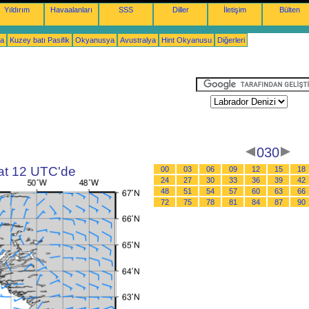
Yıldırım
Havaalanları
SSS
Diller
İletişim
Bülten
ka
Kuzey batı Pasifik
Okyanusya
Avustralya
Hint Okyanusu
Diğerleri
030
aat 12 UTC'de
00
03
06
09
12
15
18
24
27
30
33
36
39
42
48
51
54
57
60
63
66
72
75
78
81
84
87
90