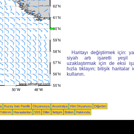
Haritayı değiştirmek için: ya
siyah artı işaretli yeşi
uzaklaştırmak için de eksi iş
hızla tıklayın; bitişik haritalar 
kullanın.
ka
Kuzey batı Pasifik
Okyanusya
Avustralya
Hint Okyanusu
Diğerleri
Yıldırım
Havaalanları
SSS
Diller
İletişim
Bülten
Hakkında