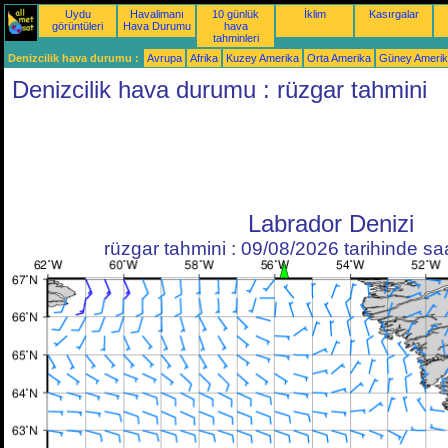
Uydu
Havalimanı
10 günlük
İklim
Kasırgalar
görüntüleri
Hava Durumu
hava
tahminleri
Denizcilik hava durumu :
Avrupa
Afrika
Kuzey Amerika
Orta Amerika
Güney Ameri
Denizcilik hava durumu : rüzgar tahmini
Labrador Denizi
rüzgar tahmini : 09/08/2026 tarihinde s