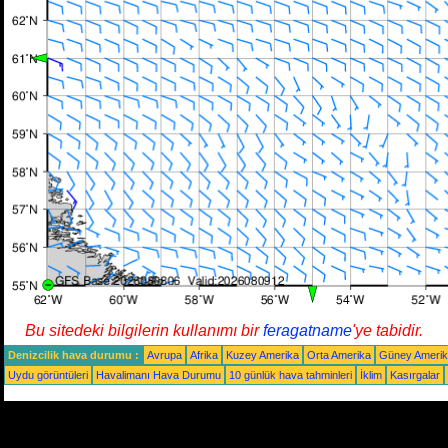
Bu sitedeki bilgilerin kullanımı bir
feragatname
'ye tabidir.
Denizcilik hava durumu :
Avrupa
Afrika
Kuzey Amerika
Orta Amerika
Güney Ameri
Uydu görüntüleri
Havalimanı Hava Durumu
10 günlük hava tahminleri
İklim
Kasırgalar