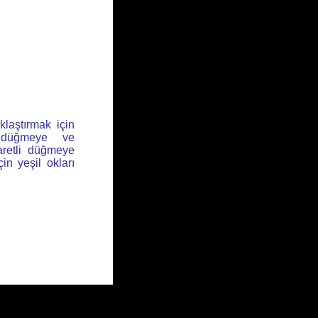
klaştırmak için
l düğmeye ve
aretli düğmeye
için yeşil okları