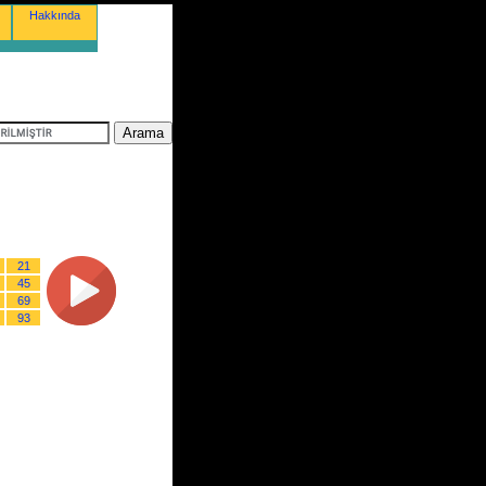
Hakkında
21
45
69
93