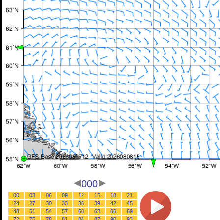
000
00
03
06
09
12
15
18
21
24
27
30
33
36
39
42
45
48
51
54
57
60
63
66
69
72
75
78
81
84
87
90
93