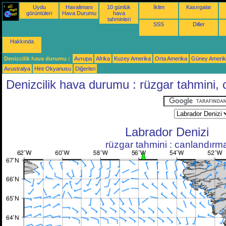
Uydu
Havalimanı
10 günlük
İklim
Kasırgalar
görüntüleri
Hava Durumu
hava
tahminleri
SSS
Diller
Hakkında
Denizcilik hava durumu :
Avrupa
Afrika
Kuzey Amerika
Orta Amerika
Güney Ameri
Avustralya
Hint Okyanusu
Diğerleri
Denizcilik hava durumu : rüzgar tahmini,
Labrador Denizi
rüzgar tahmini : canlandırm