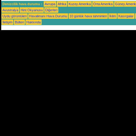
Denizcilik hava durumu :
Avrupa
Afrika
Kuzey Amerika
Orta Amerika
Güney Ameri
Avustralya
Hint Okyanusu
Diğerleri
Uydu görüntüleri
Havalimanı Hava Durumu
10 günlük hava tahminleri
İklim
Kasırgalar
İletişim
Bülten
Hakkında