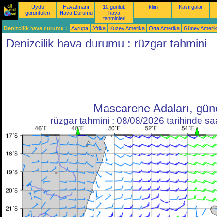
Uydu
Havalimanı
10 günlük
İklim
Kasırgalar
görüntüleri
Hava Durumu
hava
tahminleri
Denizcilik hava durumu :
Avrupa
Afrika
Kuzey Amerika
Orta Amerika
Güney Ameri
Denizcilik hava durumu : rüzgar tahmini
Mascarene Adaları, gün
rüzgar tahmini : 08/08/2026 tarihinde s