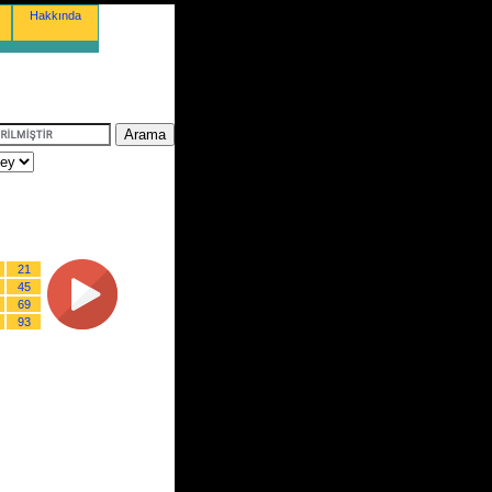
Hakkında
21
45
69
93