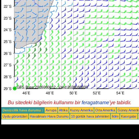
Bu sitedeki bilgilerin kullanımı bir
feragatname
'ye tabidir.
Denizcilik hava durumu :
Avrupa
Afrika
Kuzey Amerika
Orta Amerika
Güney Ameri
Uydu görüntüleri
Havalimanı Hava Durumu
10 günlük hava tahminleri
İklim
Kasırgalar