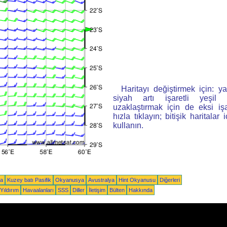
Haritayı değiştirmek için: ya
siyah artı işaretli yeşi
uzaklaştırmak için de eksi iş
hızla tıklayın; bitişik haritalar 
kullanın.
ka
Kuzey batı Pasifik
Okyanusya
Avustralya
Hint Okyanusu
Diğerleri
Yıldırım
Havaalanları
SSS
Diller
İletişim
Bülten
Hakkında