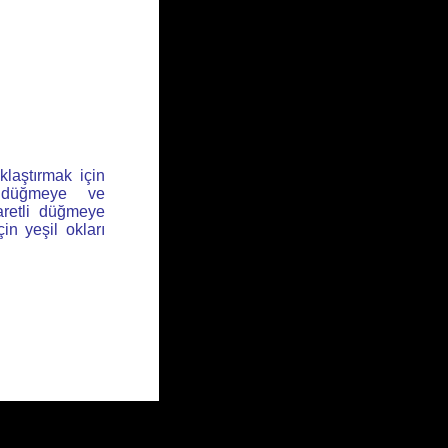
klaştırmak için
l düğmeye ve
aretli düğmeye
için yeşil okları