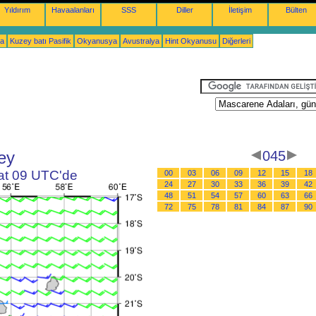
Yıldırım
Havaalanları
SSS
Diller
İletişim
Bülten
ka
Kuzey batı Pasifik
Okyanusya
Avustralya
Hint Okyanusu
Diğerleri
ey
045
aat 09 UTC'de
00
03
06
09
12
15
18
24
27
30
33
36
39
42
48
51
54
57
60
63
66
72
75
78
81
84
87
90