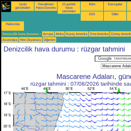
Uydu
Havalimanı
10 günlük
İklim
Kasırgalar
görüntüleri
Hava Durumu
hava
tahminleri
SSS
Diller
Hakkında
Denizcilik hava durumu :
Avrupa
Afrika
Kuzey Amerika
Orta Amerika
Güney Ameri
Avustralya
Hint Okyanusu
Diğerleri
Denizcilik hava durumu : rüzgar tahmini
Mascarene Adaları, gün
rüzgar tahmini : 07/08/2026 tarihinde s