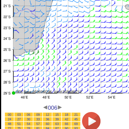
006
00
03
06
09
12
15
18
21
24
27
30
33
36
39
42
45
48
51
54
57
60
63
66
69
72
75
78
81
84
87
90
93