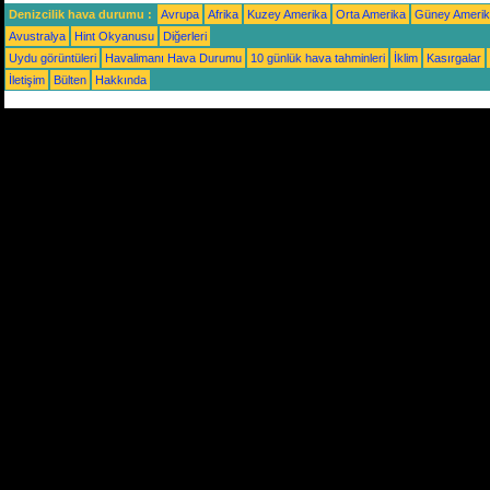
Denizcilik hava durumu :
Avrupa
Afrika
Kuzey Amerika
Orta Amerika
Güney Ameri
Avustralya
Hint Okyanusu
Diğerleri
Uydu görüntüleri
Havalimanı Hava Durumu
10 günlük hava tahminleri
İklim
Kasırgalar
İletişim
Bülten
Hakkında