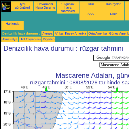
Uydu
Havalimanı
10 günlük
İklim
Kasırgalar
görüntüleri
Hava Durumu
hava
tahminleri
SSS
Diller
Hakkında
Denizcilik hava durumu :
Avrupa
Afrika
Kuzey Amerika
Orta Amerika
Güney Ameri
Avustralya
Hint Okyanusu
Diğerleri
Denizcilik hava durumu : rüzgar tahmini
Mascarene Adaları, gün
rüzgar tahmini : 08/08/2026 tarihinde s