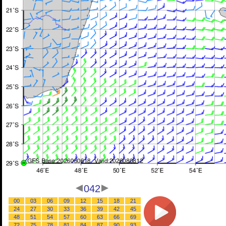
042
00
03
06
09
12
15
18
21
24
27
30
33
36
39
42
45
48
51
54
57
60
63
66
69
72
75
78
81
84
87
90
93