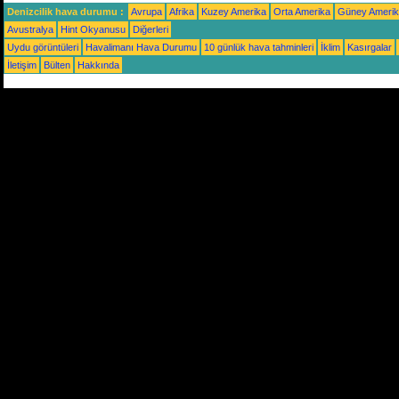
Denizcilik hava durumu :
Avrupa
Afrika
Kuzey Amerika
Orta Amerika
Güney Ameri
Avustralya
Hint Okyanusu
Diğerleri
Uydu görüntüleri
Havalimanı Hava Durumu
10 günlük hava tahminleri
İklim
Kasırgalar
İletişim
Bülten
Hakkında