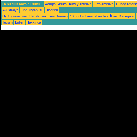
Denizcilik hava durumu :
Avrupa
Afrika
Kuzey Amerika
Orta Amerika
Güney Ameri
Avustralya
Hint Okyanusu
Diğerleri
Uydu görüntüleri
Havalimanı Hava Durumu
10 günlük hava tahminleri
İklim
Kasırgalar
İletişim
Bülten
Hakkında