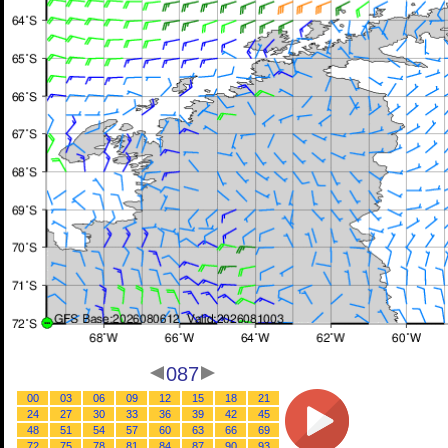
087
00
03
06
09
12
15
18
21
24
27
30
33
36
39
42
45
48
51
54
57
60
63
66
69
72
75
78
81
84
87
90
93