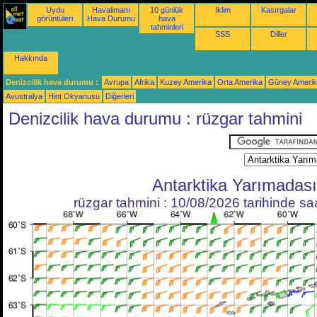
Uydu
Havalimanı
10 günlük
İklim
Kasırgalar
görüntüleri
Hava Durumu
hava
tahminleri
SSS
Diller
Hakkında
Denizcilik hava durumu :
Avrupa
Afrika
Kuzey Amerika
Orta Amerika
Güney Ameri
Avustralya
Hint Okyanusu
Diğerleri
Denizcilik hava durumu : rüzgar tahmini
Antarktika Yarımadası
rüzgar tahmini : 10/08/2026 tarihinde s