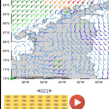
021
00
03
06
09
12
15
18
21
24
27
30
33
36
39
42
45
48
51
54
57
60
63
66
69
72
75
78
81
84
87
90
93