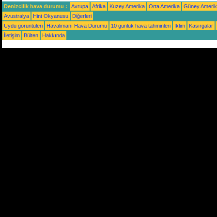
Denizcilik hava durumu :
Avrupa
Afrika
Kuzey Amerika
Orta Amerika
Güney Ameri
Avustralya
Hint Okyanusu
Diğerleri
Uydu görüntüleri
Havalimanı Hava Durumu
10 günlük hava tahminleri
İklim
Kasırgalar
İletişim
Bülten
Hakkında