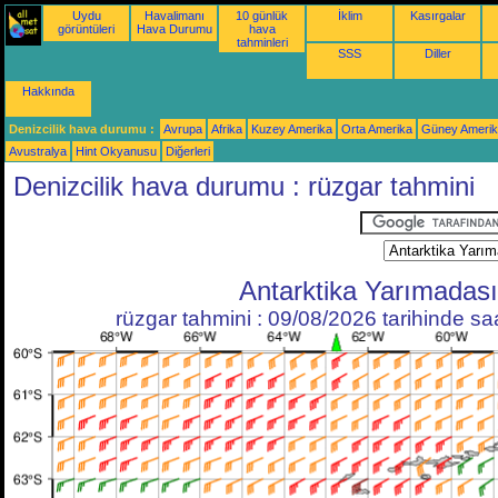
Uydu
Havalimanı
10 günlük
İklim
Kasırgalar
görüntüleri
Hava Durumu
hava
tahminleri
SSS
Diller
Hakkında
Denizcilik hava durumu :
Avrupa
Afrika
Kuzey Amerika
Orta Amerika
Güney Ameri
Avustralya
Hint Okyanusu
Diğerleri
Denizcilik hava durumu : rüzgar tahmini
Antarktika Yarımadası
rüzgar tahmini : 09/08/2026 tarihinde s