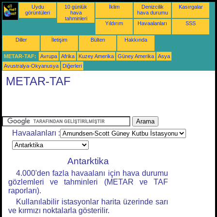
Uydu
10 günlük
İklim
Denizcilik
Kasırgalar
görüntüleri
hava
hava durumu
tahminleri
Yıldırım
Havaalanları
SSS
Diller
İletişim
Bülten
Hakkında
METAR-TAF:
Avrupa
Afrika
Kuzey Amerika
Güney Amerika
Asya
Avustralya-Okyanusya
Diğerleri
METAR-TAF
Havaalanları :
Antarktika
4.000'den fazla havaalanı için hava durumu
gözlemleri ve tahminleri (METAR ve TAF
raporları).
Kullanılabilir istasyonlar harita üzerinde sarı
ve kırmızı noktalarla gösterilir.