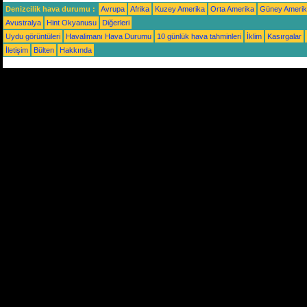
Denizcilik hava durumu :
Avrupa
Afrika
Kuzey Amerika
Orta Amerika
Güney Ameri
Avustralya
Hint Okyanusu
Diğerleri
Uydu görüntüleri
Havalimanı Hava Durumu
10 günlük hava tahminleri
İklim
Kasırgalar
İletişim
Bülten
Hakkında