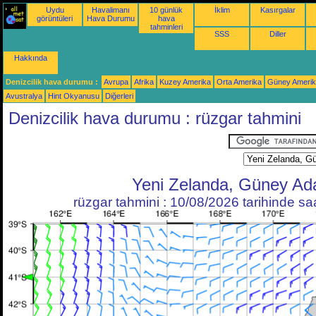
Uydu
Havalimanı
10 günlük
İklim
Kasırgalar
görüntüleri
Hava Durumu
hava
tahminleri
SSS
Diller
Hakkında
Denizcilik hava durumu :
Avrupa
Afrika
Kuzey Amerika
Orta Amerika
Güney Ameri
Avustralya
Hint Okyanusu
Diğerleri
Denizcilik hava durumu : rüzgar tahmini
Yeni Zelanda, Güney Ad
rüzgar tahmini : 10/08/2026 tarihinde s