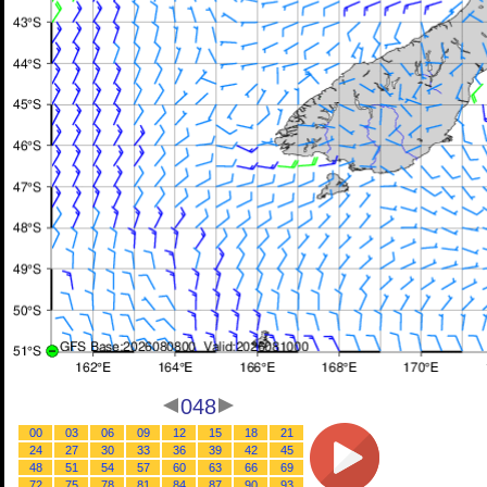
048
00
03
06
09
12
15
18
21
24
27
30
33
36
39
42
45
48
51
54
57
60
63
66
69
72
75
78
81
84
87
90
93