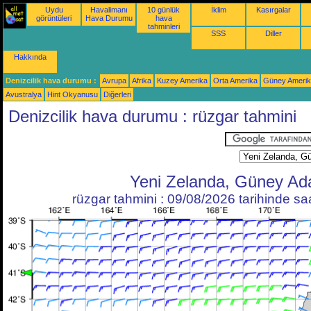
Uydu
Havalimanı
10 günlük
İklim
Kasırgalar
görüntüleri
Hava Durumu
hava
tahminleri
SSS
Diller
Hakkında
Denizcilik hava durumu :
Avrupa
Afrika
Kuzey Amerika
Orta Amerika
Güney Ameri
Avustralya
Hint Okyanusu
Diğerleri
Denizcilik hava durumu : rüzgar tahmini
Yeni Zelanda, Güney Ad
rüzgar tahmini : 09/08/2026 tarihinde s