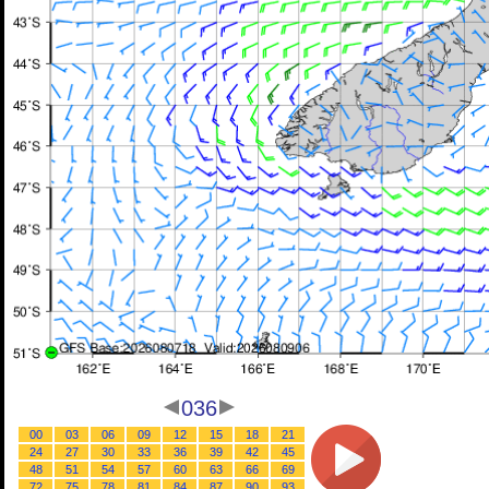
036
00
03
06
09
12
15
18
21
24
27
30
33
36
39
42
45
48
51
54
57
60
63
66
69
72
75
78
81
84
87
90
93