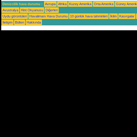
Denizcilik hava durumu :
Avrupa
Afrika
Kuzey Amerika
Orta Amerika
Güney Ameri
Avustralya
Hint Okyanusu
Diğerleri
Uydu görüntüleri
Havalimanı Hava Durumu
10 günlük hava tahminleri
İklim
Kasırgalar
İletişim
Bülten
Hakkında