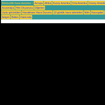
Denizcilik hava durumu :
Avrupa
Afrika
Kuzey Amerika
Orta Amerika
Güney Ameri
Avustralya
Hint Okyanusu
Diğerleri
Uydu görüntüleri
Havalimanı Hava Durumu
10 günlük hava tahminleri
İklim
Kasırgalar
İletişim
Bülten
Hakkında