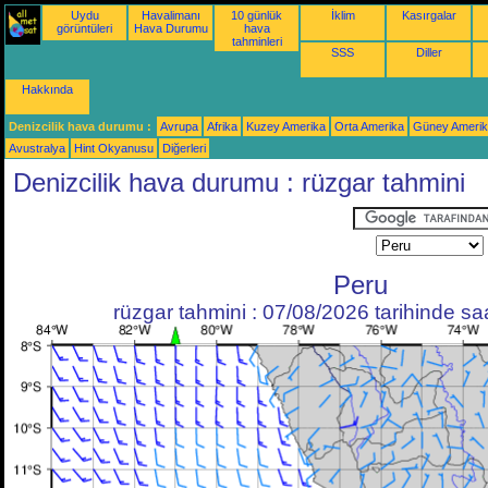
Uydu
Havalimanı
10 günlük
İklim
Kasırgalar
görüntüleri
Hava Durumu
hava
tahminleri
SSS
Diller
Hakkında
Denizcilik hava durumu :
Avrupa
Afrika
Kuzey Amerika
Orta Amerika
Güney Ameri
Avustralya
Hint Okyanusu
Diğerleri
Denizcilik hava durumu : rüzgar tahmini
Peru
rüzgar tahmini : 07/08/2026 tarihinde s