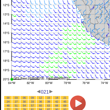
021
00
03
06
09
12
15
18
21
24
27
30
33
36
39
42
45
48
51
54
57
60
63
66
69
72
75
78
81
84
87
90
93