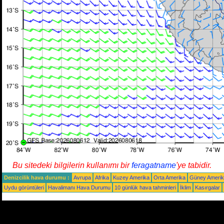
Bu sitedeki bilgilerin kullanımı bir
feragatname
'ye tabidir.
Denizcilik hava durumu :
Avrupa
Afrika
Kuzey Amerika
Orta Amerika
Güney Ameri
Uydu görüntüleri
Havalimanı Hava Durumu
10 günlük hava tahminleri
İklim
Kasırgalar