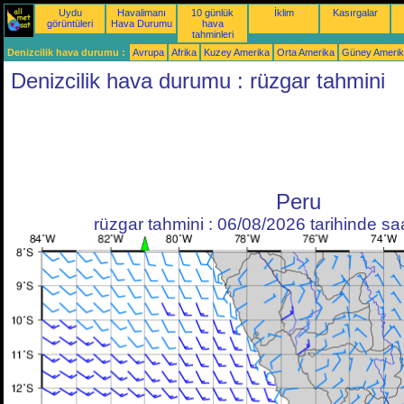
Uydu
Havalimanı
10 günlük
İklim
Kasırgalar
görüntüleri
Hava Durumu
hava
tahminleri
Denizcilik hava durumu :
Avrupa
Afrika
Kuzey Amerika
Orta Amerika
Güney Ameri
Denizcilik hava durumu : rüzgar tahmini
Peru
rüzgar tahmini : 06/08/2026 tarihinde s