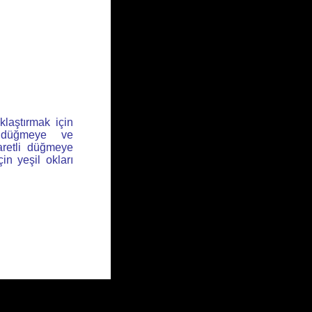
klaştırmak için
l düğmeye ve
aretli düğmeye
için yeşil okları