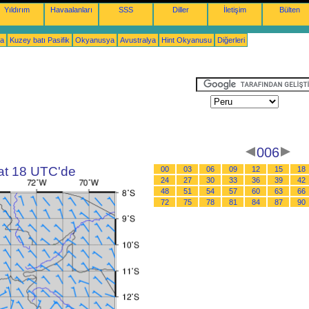
Yıldırım
Havaalanları
SSS
Diller
İletişim
Bülten
ka
Kuzey batı Pasifik
Okyanusya
Avustralya
Hint Okyanusu
Diğerleri
006
aat 18 UTC'de
00
03
06
09
12
15
18
24
27
30
33
36
39
42
48
51
54
57
60
63
66
72
75
78
81
84
87
90