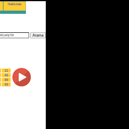
Hakkında
21
45
69
93