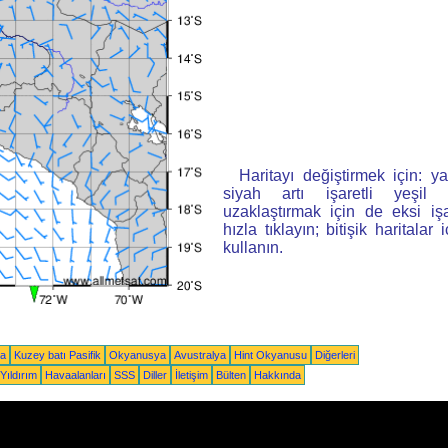
Haritayı değiştirmek için: ya
siyah artı işaretli yeşi
uzaklaştırmak için de eksi iş
hızla tıklayın; bitişik haritalar 
kullanın.
ka
Kuzey batı Pasifik
Okyanusya
Avustralya
Hint Okyanusu
Diğerleri
Yıldırım
Havaalanları
SSS
Diller
İletişim
Bülten
Hakkında