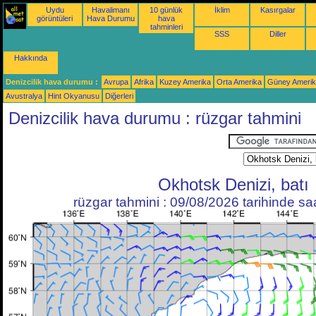
Uydu
Havalimanı
10 günlük
İklim
Kasırgalar
görüntüleri
Hava Durumu
hava
tahminleri
SSS
Diller
Hakkında
Denizcilik hava durumu :
Avrupa
Afrika
Kuzey Amerika
Orta Amerika
Güney Ameri
Avustralya
Hint Okyanusu
Diğerleri
Denizcilik hava durumu : rüzgar tahmini
Okhotsk Denizi, batı
rüzgar tahmini : 09/08/2026 tarihinde s