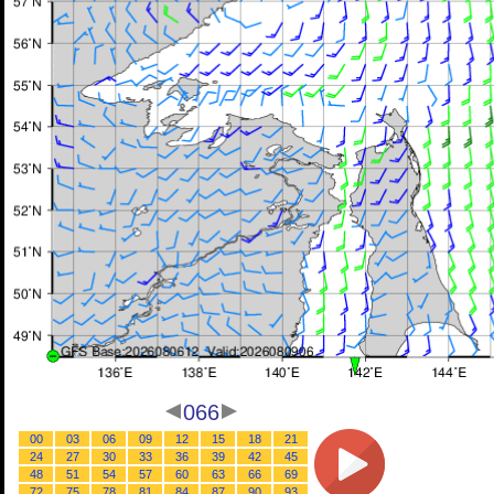
066
00
03
06
09
12
15
18
21
24
27
30
33
36
39
42
45
48
51
54
57
60
63
66
69
72
75
78
81
84
87
90
93