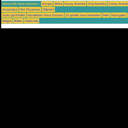
Denizcilik hava durumu :
Avrupa
Afrika
Kuzey Amerika
Orta Amerika
Güney Ameri
Avustralya
Hint Okyanusu
Diğerleri
Uydu görüntüleri
Havalimanı Hava Durumu
10 günlük hava tahminleri
İklim
Kasırgalar
İletişim
Bülten
Hakkında