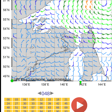
048
00
03
06
09
12
15
18
21
24
27
30
33
36
39
42
45
48
51
54
57
60
63
66
69
72
75
78
81
84
87
90
93