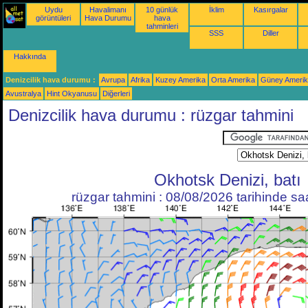
Uydu
Havalimanı
10 günlük
İklim
Kasırgalar
görüntüleri
Hava Durumu
hava
tahminleri
SSS
Diller
Hakkında
Denizcilik hava durumu :
Avrupa
Afrika
Kuzey Amerika
Orta Amerika
Güney Ameri
Avustralya
Hint Okyanusu
Diğerleri
Denizcilik hava durumu : rüzgar tahmini
Okhotsk Denizi, batı
rüzgar tahmini : 08/08/2026 tarihinde s