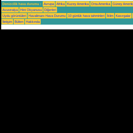
Denizcilik hava durumu :
Avrupa
Afrika
Kuzey Amerika
Orta Amerika
Güney Ameri
Avustralya
Hint Okyanusu
Diğerleri
Uydu görüntüleri
Havalimanı Hava Durumu
10 günlük hava tahminleri
İklim
Kasırgalar
İletişim
Bülten
Hakkında