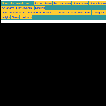
Denizcilik hava durumu :
Avrupa
Afrika
Kuzey Amerika
Orta Amerika
Güney Ameri
Avustralya
Hint Okyanusu
Diğerleri
Uydu görüntüleri
Havalimanı Hava Durumu
10 günlük hava tahminleri
İklim
Kasırgalar
İletişim
Bülten
Hakkında