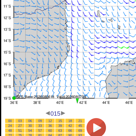
015
00
03
06
09
12
15
18
21
24
27
30
33
36
39
42
45
48
51
54
57
60
63
66
69
72
75
78
81
84
87
90
93