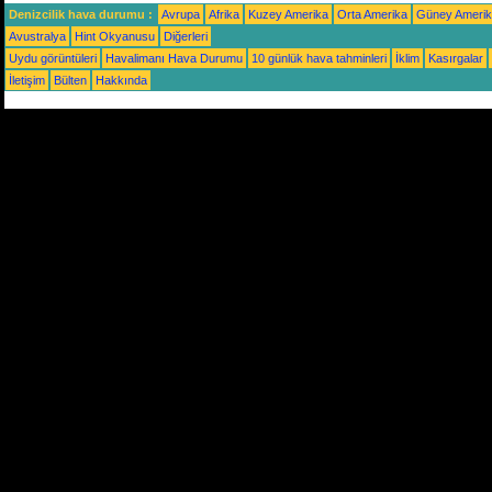
Denizcilik hava durumu :
Avrupa
Afrika
Kuzey Amerika
Orta Amerika
Güney Ameri
Avustralya
Hint Okyanusu
Diğerleri
Uydu görüntüleri
Havalimanı Hava Durumu
10 günlük hava tahminleri
İklim
Kasırgalar
İletişim
Bülten
Hakkında