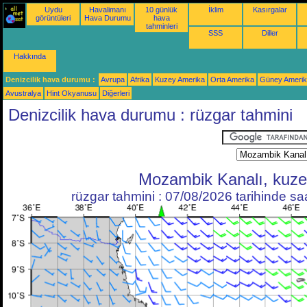
Uydu
Havalimanı
10 günlük
İklim
Kasırgalar
görüntüleri
Hava Durumu
hava
tahminleri
SSS
Diller
Hakkında
Denizcilik hava durumu :
Avrupa
Afrika
Kuzey Amerika
Orta Amerika
Güney Ameri
Avustralya
Hint Okyanusu
Diğerleri
Denizcilik hava durumu : rüzgar tahmini
Mozambik Kanalı, kuz
rüzgar tahmini : 07/08/2026 tarihinde s