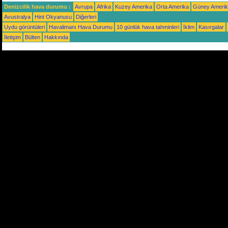
Denizcilik hava durumu :
Avrupa
Afrika
Kuzey Amerika
Orta Amerika
Güney Ameri
Avustralya
Hint Okyanusu
Diğerleri
Uydu görüntüleri
Havalimanı Hava Durumu
10 günlük hava tahminleri
İklim
Kasırgalar
İletişim
Bülten
Hakkında