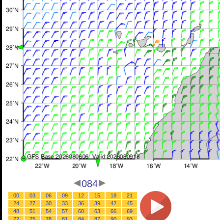
084
00
03
06
09
12
15
18
21
24
27
30
33
36
39
42
45
48
51
54
57
60
63
66
69
72
75
78
81
84
87
90
93