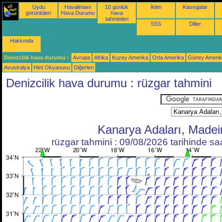
Uydu
Havalimanı
10 günlük
İklim
Kasırgalar
görüntüleri
Hava Durumu
hava
tahminleri
SSS
Diller
Hakkında
Denizcilik hava durumu :
Avrupa
Afrika
Kuzey Amerika
Orta Amerika
Güney Ameri
Avustralya
Hint Okyanusu
Diğerleri
Denizcilik hava durumu : rüzgar tahmini
Kanarya Adaları, Madei
rüzgar tahmini : 09/08/2026 tarihinde s