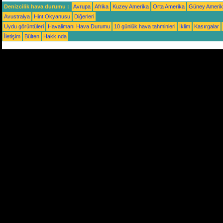
Denizcilik hava durumu :
Avrupa
Afrika
Kuzey Amerika
Orta Amerika
Güney Ameri
Avustralya
Hint Okyanusu
Diğerleri
Uydu görüntüleri
Havalimanı Hava Durumu
10 günlük hava tahminleri
İklim
Kasırgalar
İletişim
Bülten
Hakkında