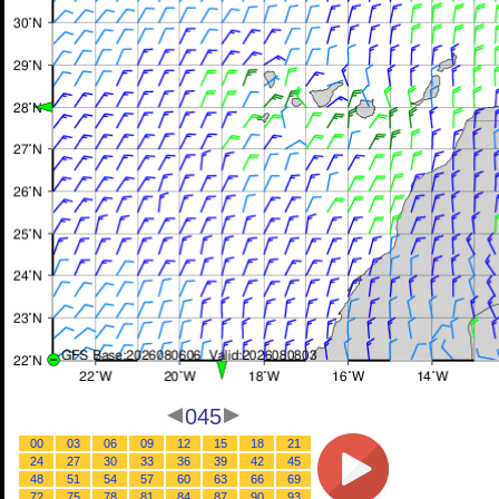
045
00
03
06
09
12
15
18
21
24
27
30
33
36
39
42
45
48
51
54
57
60
63
66
69
72
75
78
81
84
87
90
93