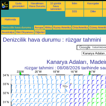
Uydu
Havalimanı
10 günlük
İklim
Kasırgalar
görüntüleri
Hava Durumu
hava
tahminleri
SSS
Diller
Hakkında
Denizcilik hava durumu :
Avrupa
Afrika
Kuzey Amerika
Orta Amerika
Güney Ameri
Avustralya
Hint Okyanusu
Diğerleri
Denizcilik hava durumu : rüzgar tahmini
Kanarya Adaları, Madei
rüzgar tahmini : 08/08/2026 tarihinde s