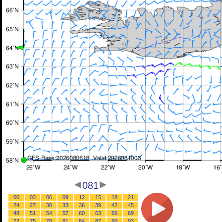
081
00
03
06
09
12
15
18
21
24
27
30
33
36
39
42
45
48
51
54
57
60
63
66
69
72
75
78
81
84
87
90
93