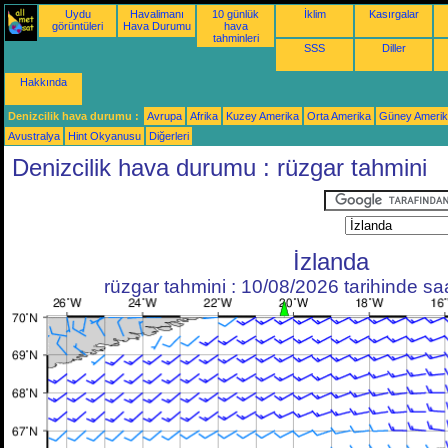
Uydu
Havalimanı
10 günlük
İklim
Kasırgalar
görüntüleri
Hava Durumu
hava
tahminleri
SSS
Diller
Hakkında
Denizcilik hava durumu :
Avrupa
Afrika
Kuzey Amerika
Orta Amerika
Güney Ameri
Avustralya
Hint Okyanusu
Diğerleri
Denizcilik hava durumu : rüzgar tahmini
İzlanda
rüzgar tahmini : 10/08/2026 tarihinde s