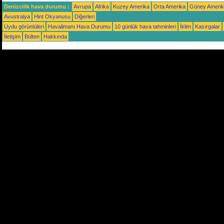
Denizcilik hava durumu :
Avrupa
Afrika
Kuzey Amerika
Orta Amerika
Güney Ameri
Avustralya
Hint Okyanusu
Diğerleri
Uydu görüntüleri
Havalimanı Hava Durumu
10 günlük hava tahminleri
İklim
Kasırgalar
İletişim
Bülten
Hakkında