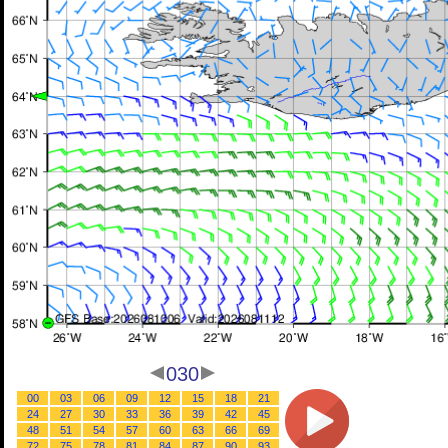
030
00
03
06
09
12
15
18
21
24
27
30
33
36
39
42
45
48
51
54
57
60
63
66
69
72
75
78
81
84
87
90
93