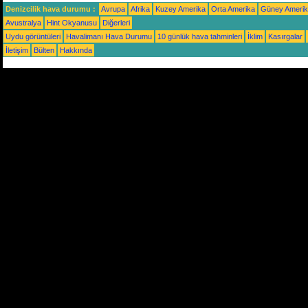
Denizcilik hava durumu :
Avrupa
Afrika
Kuzey Amerika
Orta Amerika
Güney Ameri
Avustralya
Hint Okyanusu
Diğerleri
Uydu görüntüleri
Havalimanı Hava Durumu
10 günlük hava tahminleri
İklim
Kasırgalar
İletişim
Bülten
Hakkında