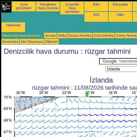
Uydu
Havalimanı
10 günlük
İklim
Kasırgalar
görüntüleri
Hava Durumu
hava
tahminleri
SSS
Diller
Hakkında
Denizcilik hava durumu :
Avrupa
Afrika
Kuzey Amerika
Orta Amerika
Güney Ameri
Avustralya
Hint Okyanusu
Diğerleri
Denizcilik hava durumu : rüzgar tahmini
İzlanda
rüzgar tahmini : 11/08/2026 tarihinde s