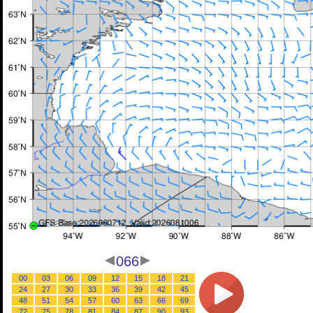
066
00
03
06
09
12
15
18
21
24
27
30
33
36
39
42
45
48
51
54
57
60
63
66
69
72
75
78
81
84
87
90
93