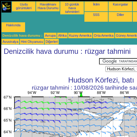
Uydu
Havalimanı
10 günlük
İklim
Kasırgalar
görüntüleri
Hava Durumu
hava
tahminleri
SSS
Diller
Hakkında
Denizcilik hava durumu :
Avrupa
Afrika
Kuzey Amerika
Orta Amerika
Güney Ameri
Avustralya
Hint Okyanusu
Diğerleri
Denizcilik hava durumu : rüzgar tahmini
Hudson Körfezi, batı
rüzgar tahmini : 10/08/2026 tarihinde s