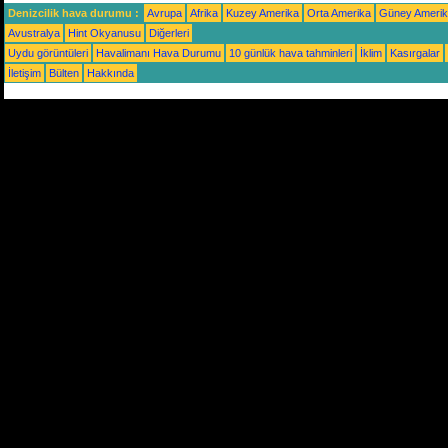
Denizcilik hava durumu :
Avrupa
Afrika
Kuzey Amerika
Orta Amerika
Güney Ameri
Avustralya
Hint Okyanusu
Diğerleri
Uydu görüntüleri
Havalimanı Hava Durumu
10 günlük hava tahminleri
İklim
Kasırgalar
İletişim
Bülten
Hakkında