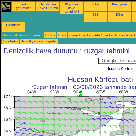
Uydu
Havalimanı
10 günlük
İklim
Kasırgalar
görüntüleri
Hava Durumu
hava
tahminleri
SSS
Diller
Hakkında
Denizcilik hava durumu :
Avrupa
Afrika
Kuzey Amerika
Orta Amerika
Güney Ameri
Avustralya
Hint Okyanusu
Diğerleri
Denizcilik hava durumu : rüzgar tahmini
Hudson Körfezi, batı
rüzgar tahmini : 06/08/2026 tarihinde s