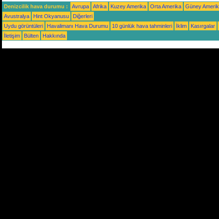
Denizcilik hava durumu :
Avrupa
Afrika
Kuzey Amerika
Orta Amerika
Güney Ameri
Avustralya
Hint Okyanusu
Diğerleri
Uydu görüntüleri
Havalimanı Hava Durumu
10 günlük hava tahminleri
İklim
Kasırgalar
İletişim
Bülten
Hakkında