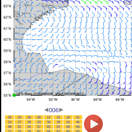
006
00
03
06
09
12
15
18
21
24
27
30
33
36
39
42
45
48
51
54
57
60
63
66
69
72
75
78
81
84
87
90
93