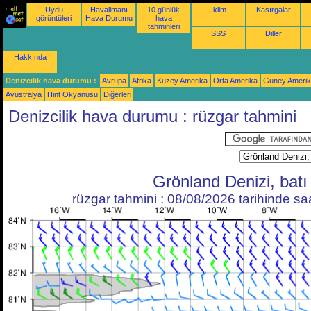
Uydu
Havalimanı
10 günlük
İklim
Kasırgalar
görüntüleri
Hava Durumu
hava
tahminleri
SSS
Diller
Hakkında
Denizcilik hava durumu :
Avrupa
Afrika
Kuzey Amerika
Orta Amerika
Güney Ameri
Avustralya
Hint Okyanusu
Diğerleri
Denizcilik hava durumu : rüzgar tahmini
Grönland Denizi, batı
rüzgar tahmini : 08/08/2026 tarihinde s