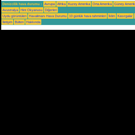
Denizcilik hava durumu :
Avrupa
Afrika
Kuzey Amerika
Orta Amerika
Güney Ameri
Avustralya
Hint Okyanusu
Diğerleri
Uydu görüntüleri
Havalimanı Hava Durumu
10 günlük hava tahminleri
İklim
Kasırgalar
İletişim
Bülten
Hakkında