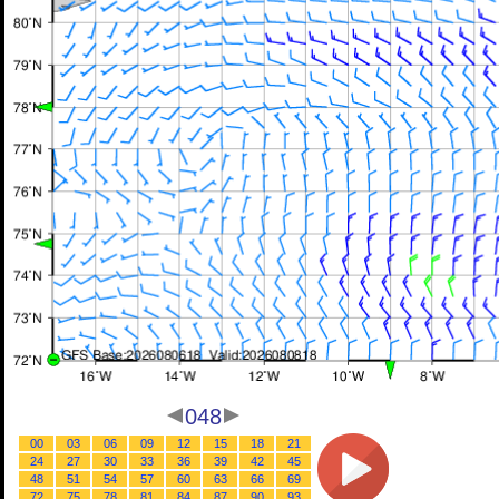
048
00
03
06
09
12
15
18
21
24
27
30
33
36
39
42
45
48
51
54
57
60
63
66
69
72
75
78
81
84
87
90
93