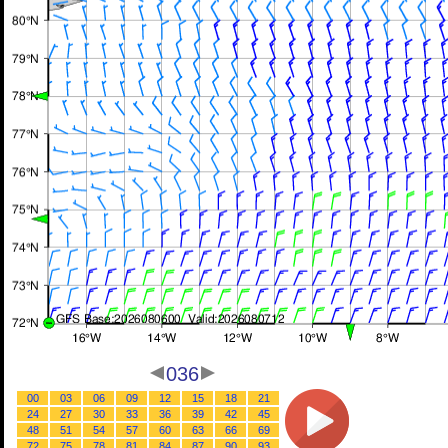
036
00
03
06
09
12
15
18
21
24
27
30
33
36
39
42
45
48
51
54
57
60
63
66
69
72
75
78
81
84
87
90
93