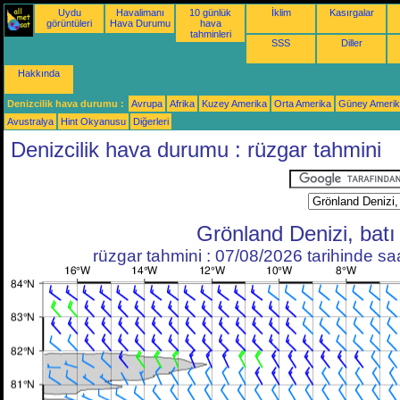
Uydu
Havalimanı
10 günlük
İklim
Kasırgalar
görüntüleri
Hava Durumu
hava
tahminleri
SSS
Diller
Hakkında
Denizcilik hava durumu :
Avrupa
Afrika
Kuzey Amerika
Orta Amerika
Güney Ameri
Avustralya
Hint Okyanusu
Diğerleri
Denizcilik hava durumu : rüzgar tahmini
Grönland Denizi, batı
rüzgar tahmini : 07/08/2026 tarihinde s