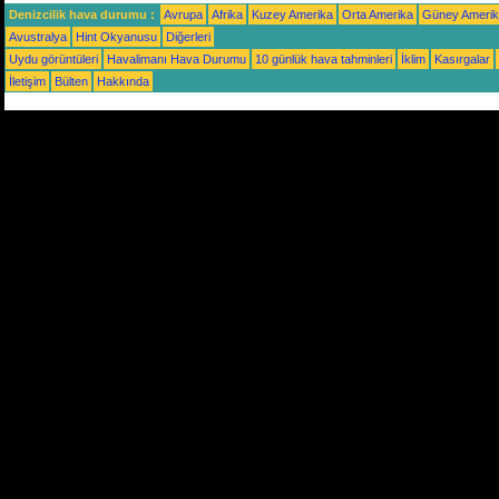
Denizcilik hava durumu :
Avrupa
Afrika
Kuzey Amerika
Orta Amerika
Güney Ameri
Avustralya
Hint Okyanusu
Diğerleri
Uydu görüntüleri
Havalimanı Hava Durumu
10 günlük hava tahminleri
İklim
Kasırgalar
İletişim
Bülten
Hakkında