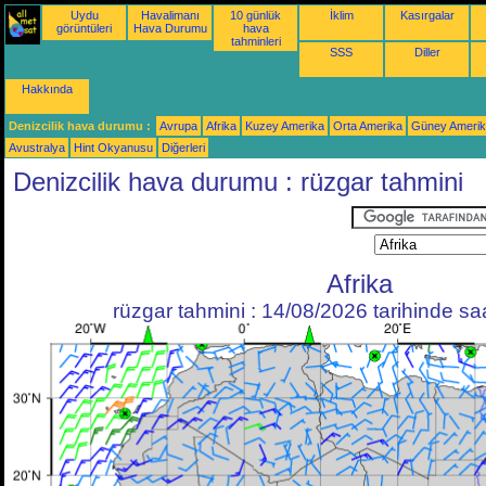
Uydu
Havalimanı
10 günlük
İklim
Kasırgalar
görüntüleri
Hava Durumu
hava
tahminleri
SSS
Diller
Hakkında
Denizcilik hava durumu :
Avrupa
Afrika
Kuzey Amerika
Orta Amerika
Güney Ameri
Avustralya
Hint Okyanusu
Diğerleri
Denizcilik hava durumu : rüzgar tahmini
Afrika
rüzgar tahmini : 14/08/2026 tarihinde s