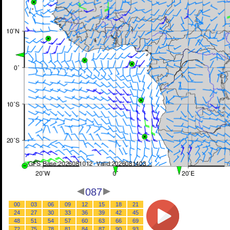
087
00
03
06
09
12
15
18
21
24
27
30
33
36
39
42
45
48
51
54
57
60
63
66
69
72
75
78
81
84
87
90
93