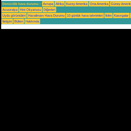
Denizcilik hava durumu :
Avrupa
Afrika
Kuzey Amerika
Orta Amerika
Güney Ameri
Avustralya
Hint Okyanusu
Diğerleri
Uydu görüntüleri
Havalimanı Hava Durumu
10 günlük hava tahminleri
İklim
Kasırgalar
İletişim
Bülten
Hakkında