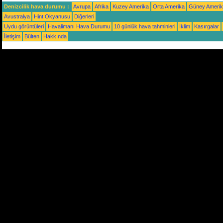
Denizcilik hava durumu :
Avrupa
Afrika
Kuzey Amerika
Orta Amerika
Güney Ameri
Avustralya
Hint Okyanusu
Diğerleri
Uydu görüntüleri
Havalimanı Hava Durumu
10 günlük hava tahminleri
İklim
Kasırgalar
İletişim
Bülten
Hakkında