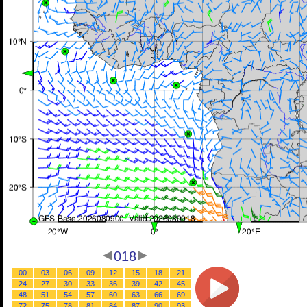
018
00
03
06
09
12
15
18
21
24
27
30
33
36
39
42
45
48
51
54
57
60
63
66
69
72
75
78
81
84
87
90
93