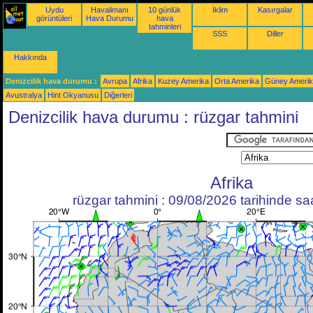
Uydu
Havalimanı
10 günlük
İklim
Kasırgalar
görüntüleri
Hava Durumu
hava
tahminleri
SSS
Diller
Hakkında
Denizcilik hava durumu :
Avrupa
Afrika
Kuzey Amerika
Orta Amerika
Güney Ameri
Avustralya
Hint Okyanusu
Diğerleri
Denizcilik hava durumu : rüzgar tahmini
Afrika
rüzgar tahmini : 09/08/2026 tarihinde s