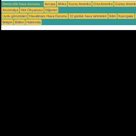
Denizcilik hava durumu :
Avrupa
Afrika
Kuzey Amerika
Orta Amerika
Güney Ameri
Avustralya
Hint Okyanusu
Diğerleri
Uydu görüntüleri
Havalimanı Hava Durumu
10 günlük hava tahminleri
İklim
Kasırgalar
İletişim
Bülten
Hakkında