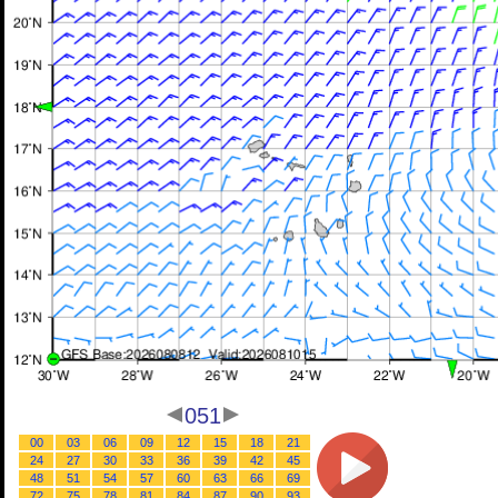
051
00
03
06
09
12
15
18
21
24
27
30
33
36
39
42
45
48
51
54
57
60
63
66
69
72
75
78
81
84
87
90
93