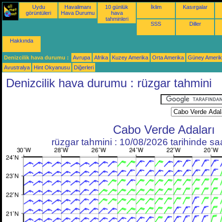
Uydu
Havalimanı
10 günlük
İklim
Kasırgalar
görüntüleri
Hava Durumu
hava
tahminleri
SSS
Diller
Hakkında
Denizcilik hava durumu :
Avrupa
Afrika
Kuzey Amerika
Orta Amerika
Güney Ameri
Avustralya
Hint Okyanusu
Diğerleri
Denizcilik hava durumu : rüzgar tahmini
Cabo Verde Adaları
rüzgar tahmini : 10/08/2026 tarihinde s