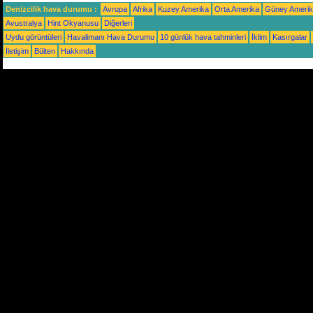
Denizcilik hava durumu :
Avrupa
Afrika
Kuzey Amerika
Orta Amerika
Güney Ameri
Avustralya
Hint Okyanusu
Diğerleri
Uydu görüntüleri
Havalimanı Hava Durumu
10 günlük hava tahminleri
İklim
Kasırgalar
İletişim
Bülten
Hakkında