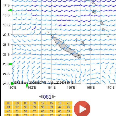
081
00
03
06
09
12
15
18
21
24
27
30
33
36
39
42
45
48
51
54
57
60
63
66
69
72
75
78
81
84
87
90
93