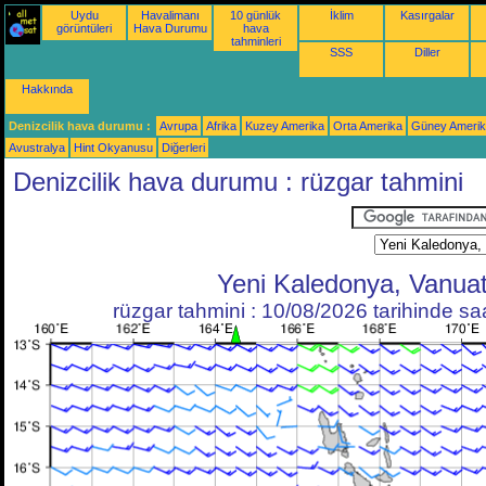
Uydu
Havalimanı
10 günlük
İklim
Kasırgalar
görüntüleri
Hava Durumu
hava
tahminleri
SSS
Diller
Hakkında
Denizcilik hava durumu :
Avrupa
Afrika
Kuzey Amerika
Orta Amerika
Güney Ameri
Avustralya
Hint Okyanusu
Diğerleri
Denizcilik hava durumu : rüzgar tahmini
Yeni Kaledonya, Vanua
rüzgar tahmini : 10/08/2026 tarihinde s