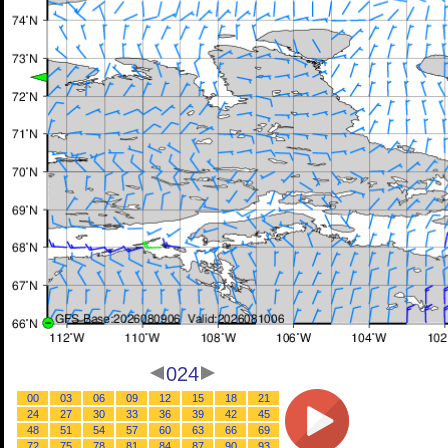
024
00
03
06
09
12
15
18
21
24
27
30
33
36
39
42
45
48
51
54
57
60
63
66
69
72
75
78
81
84
87
90
93