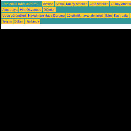
Denizcilik hava durumu :
Avrupa
Afrika
Kuzey Amerika
Orta Amerika
Güney Ameri
Avustralya
Hint Okyanusu
Diğerleri
Uydu görüntüleri
Havalimanı Hava Durumu
10 günlük hava tahminleri
İklim
Kasırgalar
İletişim
Bülten
Hakkında