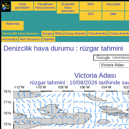
Uydu
Havalimanı
10 günlük
İklim
Kasırgalar
görüntüleri
Hava Durumu
hava
tahminleri
SSS
Diller
Hakkında
Denizcilik hava durumu :
Avrupa
Afrika
Kuzey Amerika
Orta Amerika
Güney Ameri
Avustralya
Hint Okyanusu
Diğerleri
Denizcilik hava durumu : rüzgar tahmini
Victoria Adası
rüzgar tahmini : 10/08/2026 tarihinde s