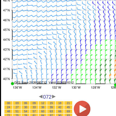
072
00
03
06
09
12
15
18
21
24
27
30
33
36
39
42
45
48
51
54
57
60
63
66
69
72
75
78
81
84
87
90
93