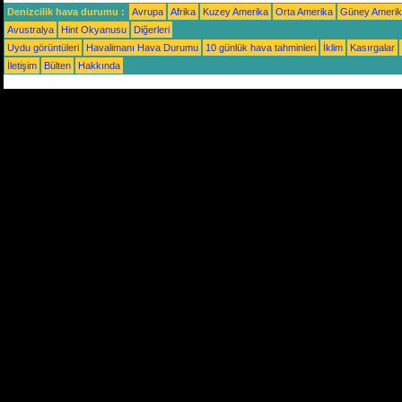
Denizcilik hava durumu :
Avrupa
Afrika
Kuzey Amerika
Orta Amerika
Güney Ameri
Avustralya
Hint Okyanusu
Diğerleri
Uydu görüntüleri
Havalimanı Hava Durumu
10 günlük hava tahminleri
İklim
Kasırgalar
İletişim
Bülten
Hakkında