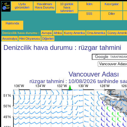
Uydu
Havalimanı
10 günlük
İklim
Kasırgalar
görüntüleri
Hava Durumu
hava
tahminleri
SSS
Diller
Hakkında
Denizcilik hava durumu :
Avrupa
Afrika
Kuzey Amerika
Orta Amerika
Güney Ameri
Avustralya
Hint Okyanusu
Diğerleri
Denizcilik hava durumu : rüzgar tahmini
Vancouver Adası
rüzgar tahmini : 10/08/2026 tarihinde s