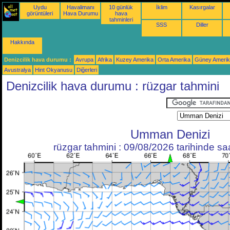
Uydu
Havalimanı
10 günlük
İklim
Kasırgalar
görüntüleri
Hava Durumu
hava
tahminleri
SSS
Diller
Hakkında
Denizcilik hava durumu :
Avrupa
Afrika
Kuzey Amerika
Orta Amerika
Güney Ameri
Avustralya
Hint Okyanusu
Diğerleri
Denizcilik hava durumu : rüzgar tahmini
Umman Denizi
rüzgar tahmini : 09/08/2026 tarihinde s