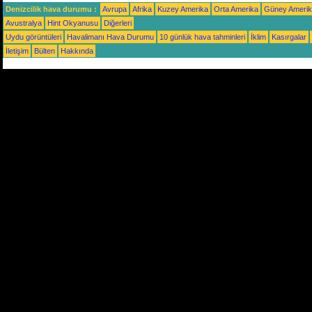
Denizcilik hava durumu :
Avrupa
Afrika
Kuzey Amerika
Orta Amerika
Güney Ameri
Avustralya
Hint Okyanusu
Diğerleri
Uydu görüntüleri
Havalimanı Hava Durumu
10 günlük hava tahminleri
İklim
Kasırgalar
İletişim
Bülten
Hakkında