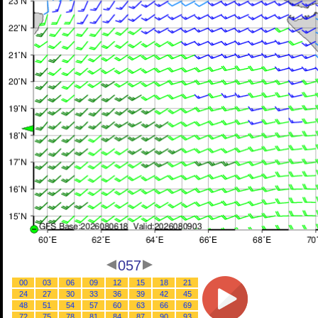
057
00
03
06
09
12
15
18
21
24
27
30
33
36
39
42
45
48
51
54
57
60
63
66
69
72
75
78
81
84
87
90
93