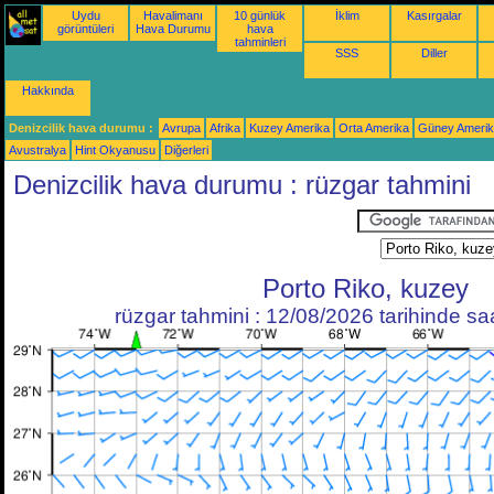
Uydu
Havalimanı
10 günlük
İklim
Kasırgalar
görüntüleri
Hava Durumu
hava
tahminleri
SSS
Diller
Hakkında
Denizcilik hava durumu :
Avrupa
Afrika
Kuzey Amerika
Orta Amerika
Güney Ameri
Avustralya
Hint Okyanusu
Diğerleri
Denizcilik hava durumu : rüzgar tahmini
Porto Riko, kuzey
rüzgar tahmini : 12/08/2026 tarihinde s