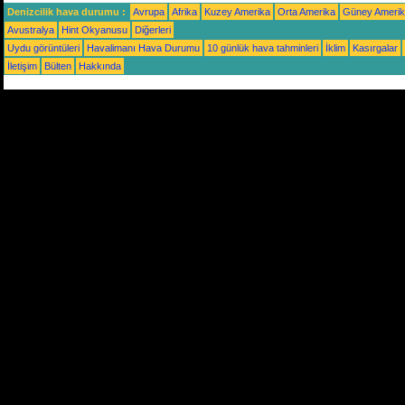
Denizcilik hava durumu :
Avrupa
Afrika
Kuzey Amerika
Orta Amerika
Güney Ameri
Avustralya
Hint Okyanusu
Diğerleri
Uydu görüntüleri
Havalimanı Hava Durumu
10 günlük hava tahminleri
İklim
Kasırgalar
İletişim
Bülten
Hakkında