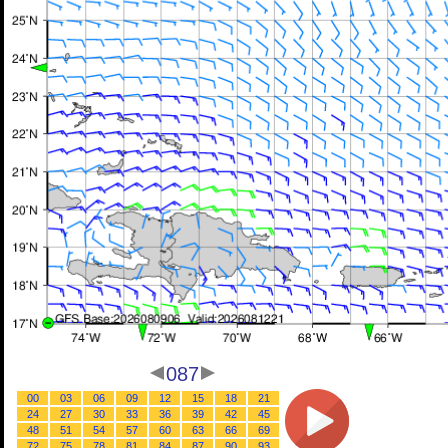
087
00
03
06
09
12
15
18
21
24
27
30
33
36
39
42
45
48
51
54
57
60
63
66
69
72
75
78
81
84
87
90
93