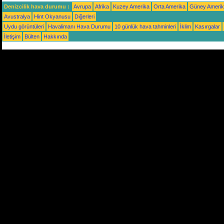
Denizcilik hava durumu :
Avrupa
Afrika
Kuzey Amerika
Orta Amerika
Güney Ameri
Avustralya
Hint Okyanusu
Diğerleri
Uydu görüntüleri
Havalimanı Hava Durumu
10 günlük hava tahminleri
İklim
Kasırgalar
İletişim
Bülten
Hakkında