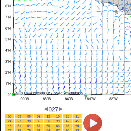
027
00
03
06
09
12
15
18
21
24
27
30
33
36
39
42
45
48
51
54
57
60
63
66
69
72
75
78
81
84
87
90
93