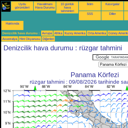
Uydu
Havalimanı
10 günlük
İklim
Kasırgalar
görüntüleri
Hava Durumu
hava
tahminleri
SSS
Diller
Hakkında
Denizcilik hava durumu :
Avrupa
Afrika
Kuzey Amerika
Orta Amerika
Güney Ameri
Avustralya
Hint Okyanusu
Diğerleri
Denizcilik hava durumu : rüzgar tahmini
Panama Körfezi
rüzgar tahmini : 09/08/2026 tarihinde s